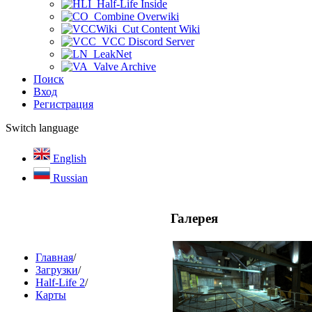
Half-Life Inside
Combine Overwiki
Cut Content Wiki
VCC Discord Server
LeakNet
Valve Archive
Поиск
Вход
Регистрация
Switch language
English
Russian
Галерея
Главная
/
Загрузки
/
Half-Life 2
/
Карты