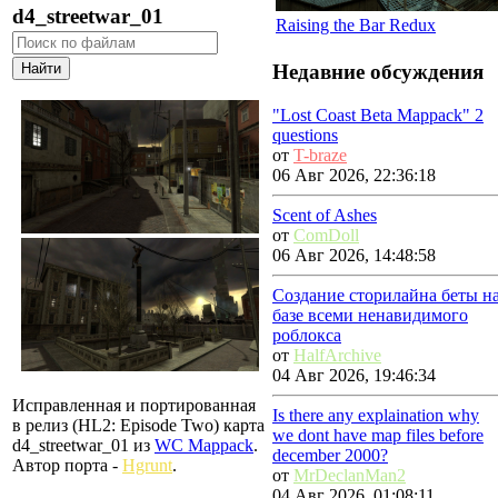
d4_streetwar_01
Raising the Bar Redux
Недавние обсуждения
"Lost Coast Beta Mappack" 2
questions
от
T-braze
06 Авг 2026, 22:36:18
Scent of Ashes
от
ComDoll
06 Авг 2026, 14:48:58
Создание сторилайна беты н
базе всеми ненавидимого
роблокса
от
HalfArchive
04 Авг 2026, 19:46:34
Исправленная и портированная
Is there any explaination why
в релиз (HL2: Episode Two) карта
we dont have map files before
d4_streetwar_01 из
WC Mappack
.
december 2000?
Автор порта -
Hgrunt
.
от
MrDeclanMan2
04 Авг 2026, 01:08:11