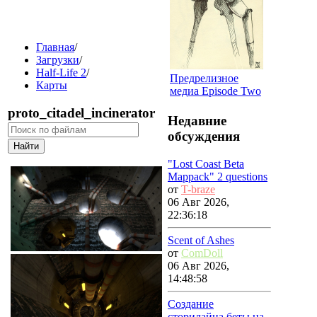
Главная
/
Загрузки
/
Half-Life 2
/
Предрелизное
Карты
медиа Episode Two
proto_citadel_incinerator
Недавние
обсуждения
"Lost Coast Beta
Mappack" 2 questions
от
T-braze
06 Авг 2026,
22:36:18
Scent of Ashes
от
ComDoll
06 Авг 2026,
14:48:58
Создание
сторилайна беты на