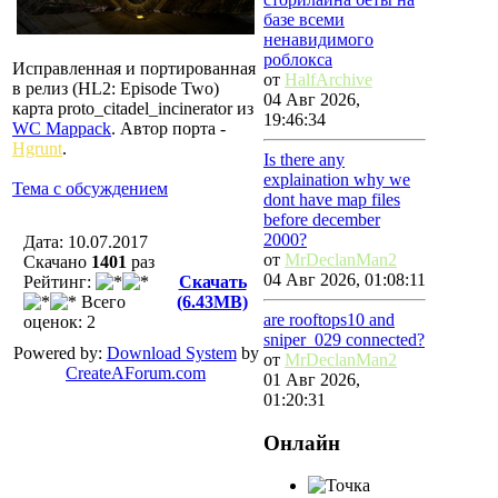
базе всеми
ненавидимого
роблокса
Исправленная и портированная
от
HalfArchive
в релиз (HL2: Episode Two)
04 Авг 2026,
карта proto_citadel_incinerator из
19:46:34
WC Mappack
. Автор порта -
Hgrunt
.
Is there any
explaination why we
Тема с обсуждением
dont have map files
before december
2000?
Дата: 10.07.2017
от
MrDeclanMan2
Скачано
1401
раз
04 Авг 2026, 01:08:11
Рейтинг:
Скачать
Всего
(6.43MB)
are rooftops10 and
оценок: 2
sniper_029 connected?
Powered by:
Download System
by
от
MrDeclanMan2
CreateAForum.com
01 Авг 2026,
01:20:31
Онлайн