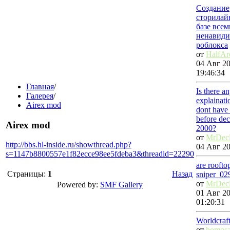
Создание
сторилай
базе всем
ненавиди
роблокса
от
HalfAr
04 Авг 20
19:46:34
Главная
/
Is there a
Галерея
/
explainat
Airex mod
dont have 
before de
Airex mod
2000?
от
MrDec
http://bbs.hl-inside.ru/showthread.php?
04 Авг 20
s=1147b8800557e1f82ecce98ee5fdeba3&threadid=22290
are roofto
Страницы:
1
Назад
sniper_02
от
MrDec
Powered by:
SMF Gallery
01 Авг 20
01:20:31
Worldcraf
от
homosa