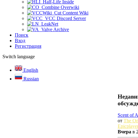
Half-Life Inside
Combine Overwiki
Cut Content Wiki
VCC Discord Server
LeakNet
Valve Archive
Поиск
Вход
Регистрация
Switch language
English
Russian
Недавн
обсужд
Scent of 
от
The O
Epicplaye
Вчера
в 2