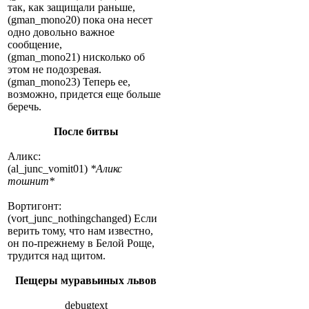
так, как защищали раньше,
(gman_mono20) пока она несет
одно довольно важное
сообщение,
(gman_mono21) нисколько об
этом не подозревая.
(gman_mono23) Теперь ее,
возможно, придется еще больше
беречь.
После битвы
Аликс:
(al_junc_vomit01)
*Аликс
тошнит*
Вортигонт:
(vort_junc_nothingchanged) Если
верить тому, что нам известно,
он по-прежнему в Белой Роще,
трудится над щитом.
Пещеры муравьиных львов
debugtext