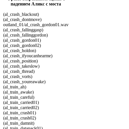
падением Аликс с моста
(al_crash_blackout)
(al_crash_dontmove)
outland_01/al_crash_gordon01.wav
(al_crash_fallinggasp)
(al_crash_fallinggordon)
(al_crash_gordon01)
(al_crash_gordon02)
(al_crash_holdon)
(al_crash_ifyoucanhearme)
(al_crash_position)
(al_crash_takeslow)
(al_crash_thread)
(al_crash_vorts)
(al_crash_youreawake)
(al_train_ah)
(al_train_awake)
(al_train_careful)
(al_train_carried01)
(al_train_carried02)
(al_train_crash01)
(al_train_crash02)
(al_train_damnit)
(al_train_datapack01)