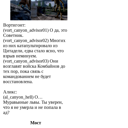
Вортигонт:
(vort_canyon_advisor01) О да, это
Советник.
(vort_canyon_advisor02) Многих
из них катапультировало из
Цитадели, едва стало ясно, что
взрыв неминуем.
(vort_canyon_advisor03) Они
возглавят войска Комбайнов до
тех пор, пока связь с
командованием не будет
восстановлена.
Аликс:
(al_canyon_hell) О…
Муравьиные львы. Ты уверен,
что я не умерла и не попала в
ад?
Мост