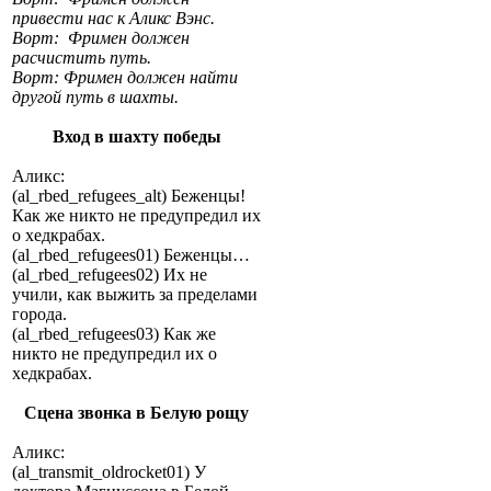
привести нас к Аликс Вэнс.
Ворт: Фримен должен
расчистить путь.
Ворт: Фримен должен найти
другой путь в шахты.
Вход в шахту победы
Аликс:
(al_rbed_refugees_alt) Беженцы!
Как же никто не предупредил их
о хедкрабах.
(al_rbed_refugees01) Беженцы…
(al_rbed_refugees02) Их не
учили, как выжить за пределами
города.
(al_rbed_refugees03) Как же
никто не предупредил их о
хедкрабах.
Сцена звонка в Белую рощу
Аликс:
(al_transmit_oldrocket01) У