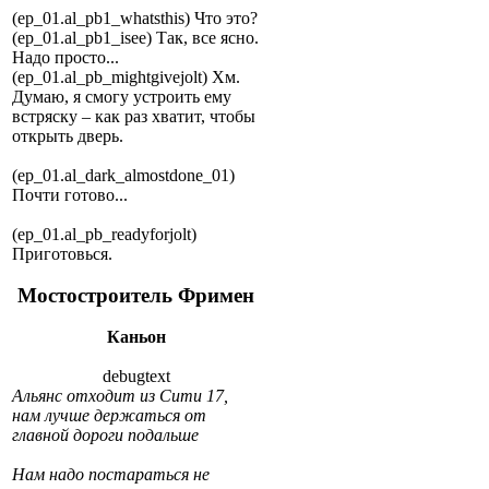
(ep_01.al_pb1_whatsthis) Что это?
(ep_01.al_pb1_isee) Так, все ясно.
Надо просто...
(ep_01.al_pb_mightgivejolt) Хм.
Думаю, я смогу устроить ему
встряску – как раз хватит, чтобы
открыть дверь.
(ep_01.al_dark_almostdone_01)
Почти готово...
(ep_01.al_pb_readyforjolt)
Приготовься.
Мостостроитель Фримен
Каньон
debugtext
Альянс отходит из Сити 17,
нам лучше держаться от
главной дороги подальше
Нам надо постараться не