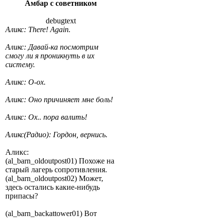
Амбар с советником
debugtext
Аликс: There! Again.
Аликс: Давай-ка посмотрим
смогу ли я проникнуть в их
систему.
Аликс: О-ох.
Аликс: Оно причиняет мне боль!
Аликс: Ох.. пора валить!
Аликс(Радио): Гордон, вернись.
Аликс:
(al_barn_oldoutpost01) Похоже на
старый лагерь сопротивления.
(al_barn_oldoutpost02) Может,
здесь остались какие-нибудь
припасы?
(al_barn_backattower01) Вот