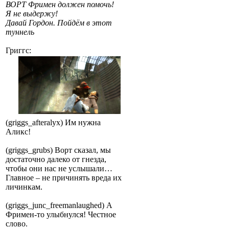
ВОРТ Фримен должен помочь!
Я не выдержу!
Давай Гордон. Пойдём в этот
туннель
Григгс:
(griggs_afteralyx) Им нужна
Аликс!
(griggs_grubs) Ворт сказал, мы
достаточно далеко от гнезда,
чтобы они нас не услышали…
Главное – не причинять вреда их
личинкам.
(griggs_junc_freemanlaughed) А
Фримен-то улыбнулся! Честное
слово.