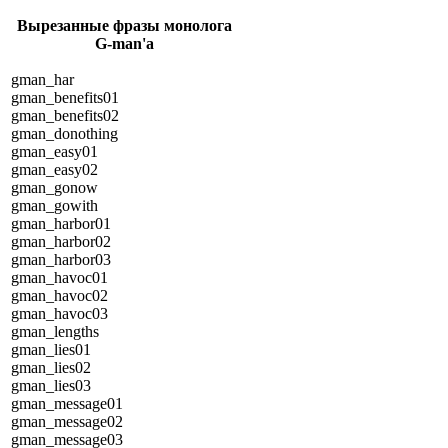
Вырезанные фразы монолога
G-man'а
gman_har
gman_benefits01
gman_benefits02
gman_donothing
gman_easy01
gman_easy02
gman_gonow
gman_gowith
gman_harbor01
gman_harbor02
gman_harbor03
gman_havoc01
gman_havoc02
gman_havoc03
gman_lengths
gman_lies01
gman_lies02
gman_lies03
gman_message01
gman_message02
gman_message03