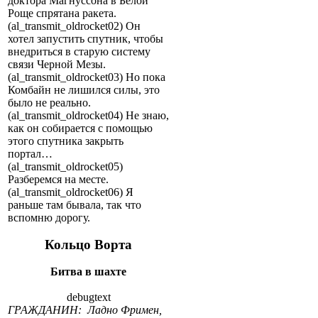
доктора Магнуссона в Белой
Роще спрятана ракета.
(al_transmit_oldrocket02) Он
хотел запустить спутник, чтобы
внедриться в старую систему
связи Черной Мезы.
(al_transmit_oldrocket03) Но пока
Комбайн не лишился силы, это
было не реально.
(al_transmit_oldrocket04) Не знаю,
как он собирается с помощью
этого спутника закрыть
портал…
(al_transmit_oldrocket05)
Разберемся на месте.
(al_transmit_oldrocket06) Я
раньше там бывала, так что
вспомню дорогу.
Кольцо Ворта
Битва в шахте
debugtext
ГРАЖДАНИН: Ладно Фримен,