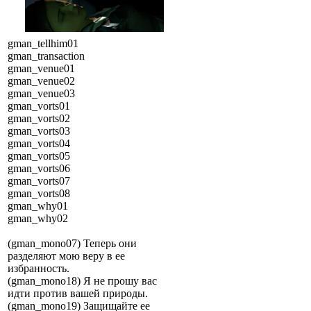
gman_tellhim01
gman_transaction
gman_venue01
gman_venue02
gman_venue03
gman_vorts01
gman_vorts02
gman_vorts03
gman_vorts04
gman_vorts05
gman_vorts06
gman_vorts07
gman_vorts08
gman_why01
gman_why02
(gman_mono07) Теперь они
разделяют мою веру в ее
избранность.
(gman_mono18) Я не прошу вас
идти против вашей природы.
(gman_mono19) Защищайте ее