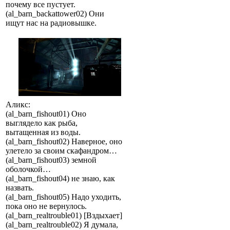
почему все пустует.
(al_barn_backattower02) Они
ищут нас на радиовышке.
Аликс:
(al_barn_fishout01) Оно
выглядело как рыба,
вытащенная из воды.
(al_barn_fishout02) Наверное, оно
улетело за своим скафандром…
(al_barn_fishout03) земной
оболочкой…
(al_barn_fishout04) не знаю, как
назвать.
(al_barn_fishout05) Надо уходить,
пока оно не вернулось.
(al_barn_realtrouble01) [Вздыхает]
(al_barn_realtrouble02) Я думала,