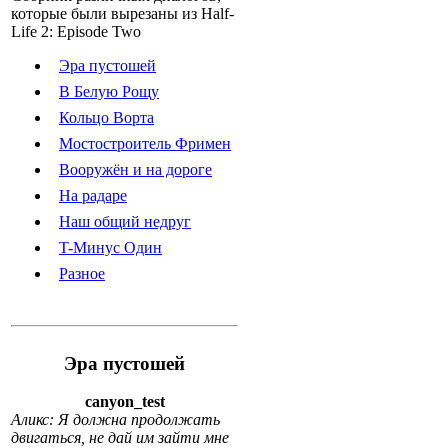
которые были вырезаны из Half-
Life 2: Episode Two
Эра пустошей
В Белую Рощу
Кольцо Ворта
Мостостроитель Фримен
Вооружён и на дороге
На радаре
Наш общий недруг
T-Минус Один
Разное
Эра пустошей
canyon_test
Аликс: Я должна продолжать
двигаться, не дай им зайти мне