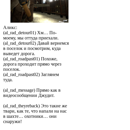
Аликс:
(al_rad_detour01) Хм… По-
моему, мы оттуда приехали.
(al_rad_detour02) Давай вернемся
в поселок и посмотрим, куда
выведет дорога.
(al_rad_roadpast01) Похоже,
дорога проходит прямо через
поселок.
(al_rad_roadpast02) Заглянем
туда.
(al_rad_message) Прямо как в
видеосообщении Джудит.
(al_rad_theyreback) Это такие же
твари, как те, что напали на нас
в шахте… охотники… они
снаружи!