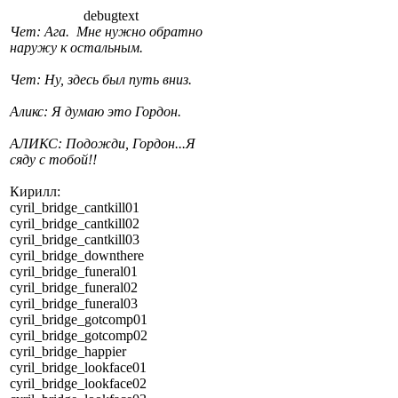
debugtext
Чет: Ага. Мне нужно обратно
наружу к остальным.
Чет: Ну, здесь был путь вниз.
Аликс: Я думаю это Гордон.
АЛИКС: Подожди, Гордон...Я
сяду с тобой!!
Кирилл:
cyril_bridge_cantkill01
cyril_bridge_cantkill02
cyril_bridge_cantkill03
cyril_bridge_downthere
cyril_bridge_funeral01
cyril_bridge_funeral02
cyril_bridge_funeral03
cyril_bridge_gotcomp01
cyril_bridge_gotcomp02
cyril_bridge_happier
cyril_bridge_lookface01
cyril_bridge_lookface02