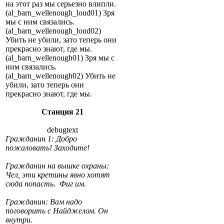
на этот раз мы серьезно влипли.
(al_barn_wellenough_loud01) Зря
мы с ним связались.
(al_barn_wellenough_loud02)
Убить не убили, зато теперь они
прекрасно знают, где мы.
(al_barn_wellenough01) Зря мы с
ним связались.
(al_barn_wellenough02) Убить не
убили, зато теперь они
прекрасно знают, где мы.
Станция 21
debugtext
Гражданин 1: Добро
пожаловать! Заходите!
Гражданин на вышке охраны:
Чел, эти кретины явно хотят
сюда попасть. Фиг им.
Гражданин: Вам надо
поговорить с Найджелом. Он
внутри.