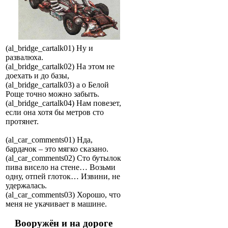
(al_bridge_cartalk01) Ну и
развалюха.
(al_bridge_cartalk02) На этом не
доехать и до базы,
(al_bridge_cartalk03) а о Белой
Роще точно можно забыть.
(al_bridge_cartalk04) Нам повезет,
если она хотя бы метров сто
протянет.
(al_car_comments01) Нда,
бардачок – это мягко сказано.
(al_car_comments02) Сто бутылок
пива висело на стене… Возьми
одну, отпей глоток… Извини, не
удержалась.
(al_car_comments03) Хорошо, что
меня не укачивает в машине.
Вооружён и на дороге