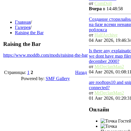
от
ComDoll
Вчера
в 14:48:58
Создание сторилайн
Главная
/
на базе всеми ненав
Галерея
/
роблокса
Raising the Bar
от
HalfArchive
04 Авг 2026, 19:46:3
Raising the Bar
Is there any explainat
https://www.moddb.com/mods/raising-the-bar
we dont have map file
december 2000?
от
MrDeclanMan2
04 Авг 2026, 01:08:1
Страницы:
1
2
Назад
Powered by:
SMF Gallery
are rooftops10 and sn
connected?
от
MrDeclanMan2
01 Авг 2026, 01:20:3
Онлайн
Гостей