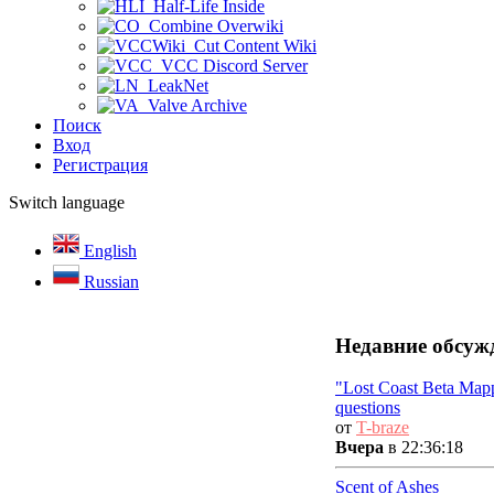
Half-Life Inside
Combine Overwiki
Cut Content Wiki
VCC Discord Server
LeakNet
Valve Archive
Поиск
Вход
Регистрация
Switch language
English
Russian
Недавние обсуж
"Lost Coast Beta Map
questions
от
T-braze
Вчера
в 22:36:18
Scent of Ashes