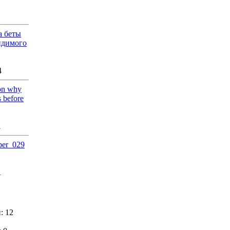
а беты
идимого
4
ion why
s before
1
iper_029
1
: 12