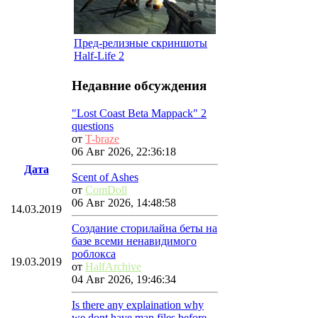
Пред-релизные скриншоты
Half-Life 2
Недавние обсуждения
"Lost Coast Beta Mappack" 2
questions
от
T-braze
06 Авг 2026, 22:36:18
Дата
Scent of Ashes
от
ComDoll
06 Авг 2026, 14:48:58
14.03.2019
Создание сторилайна беты на
базе всеми ненавидимого
роблокса
19.03.2019
от
HalfArchive
04 Авг 2026, 19:46:34
Is there any explaination why
we dont have map files before