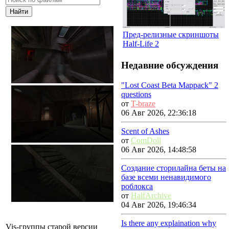
Пред-релизные скриншоты
Half-Life 2
Недавние обсуждения
"Lost Coast Beta Mappack" 2
questions
от
T-braze
06 Авг 2026, 22:36:18
Scent of Ashes
от
ComDoll
06 Авг 2026, 14:48:58
Создание сторилайна беты на
базе всеми ненавидимого
роблокса
от
HalfArchive
04 Авг 2026, 19:46:34
Is there any explaination why
Vis-группы старой версии