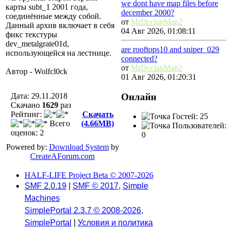
we dont have map files before
карты subt_1 2001 года,
december 2000?
соединённые между собой.
от
MrDeclanMan2
Данный архив включает в себя
04 Авг 2026, 01:08:11
фикс текстуры
dev_metalgrate01d,
are rooftops10 and sniper_029
использующейся на лестнице.
connected?
от
MrDeclanMan2
Автор - Wolfcl0ck
01 Авг 2026, 01:20:31
Онлайн
Дата: 29.11.2018
Скачано
1629
раз
Рейтинг:
Скачать
Гостей: 25
Всего
(4.66MB)
Пользователей:
оценок: 2
0
Powered by:
Download System
by
CreateAForum.com
HALF-LIFE Project Beta © 2007-2026
SMF 2.0.19
|
SMF © 2017
,
Simple
Machines
SimplePortal 2.3.7 © 2008-2026,
SimplePortal
|
Условия и политика