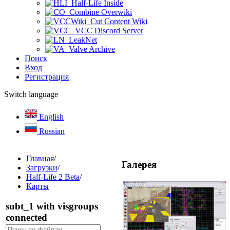
Half-Life Inside
Combine Overwiki
Cut Content Wiki
VCC Discord Server
LeakNet
Valve Archive
Поиск
Вход
Регистрация
Switch language
English
Russian
Главная
/
Галерея
Загрузки
/
Half-Life 2 Beta
/
Карты
subt_1 with visgroups
connected