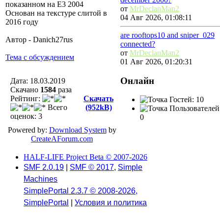
показанном на Е3 2004
от
MrDeclanMan2
Основан на текстуре слитой в
04 Авг 2026, 01:08:11
2016 году
are rooftops10 and sniper_029
Автор - Danich27rus
connected?
от
MrDeclanMan2
Тема с обсуждением
01 Авг 2026, 01:20:31
Онлайн
Дата: 18.03.2019
Скачано
1584
разa
Рейтинг:
Скачать
Гостей: 10
Всего
(952kB)
Пользователей
оценок: 3
0
Powered by:
Download System
by
CreateAForum.com
HALF-LIFE Project Beta © 2007-2026
SMF 2.0.19
|
SMF © 2017
,
Simple
Machines
SimplePortal 2.3.7 © 2008-2026,
SimplePortal
|
Условия и политика