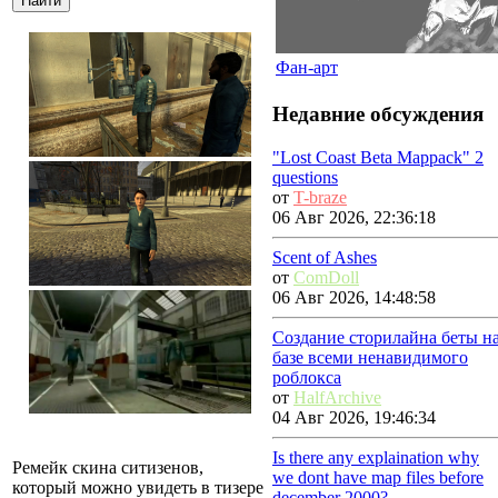
Фан-арт
Недавние обсуждения
"Lost Coast Beta Mappack" 2
questions
от
T-braze
06 Авг 2026, 22:36:18
Scent of Ashes
от
ComDoll
06 Авг 2026, 14:48:58
Создание сторилайна беты н
базе всеми ненавидимого
роблокса
от
HalfArchive
04 Авг 2026, 19:46:34
Is there any explaination why
Ремейк скина ситизенов,
we dont have map files before
который можно увидеть в тизере
december 2000?