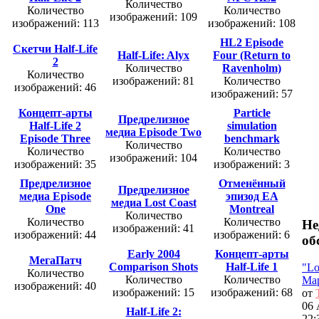
Количество
Количество
Количество
изображений: 109
изображений: 113
изображений: 108
HL2 Episode
Скетчи Half-Life
Half-Life: Alyx
Four (Return to
2
Количество
Ravenholm)
Количество
изображений: 81
Количество
изображений: 46
изображений: 57
Концепт-арты
Particle
Предрелизное
Half-Life 2
simulation
медиа Episode Two
Episode Three
benchmark
Количество
Количество
Количество
изображений: 104
изображений: 35
изображений: 3
Предрелизное
Отменённый
Предрелизное
медиа Episode
эпизод EA
медиа Lost Coast
One
Montreal
Количество
Количество
Количество
Не
изображений: 41
изображений: 44
изображений: 6
об
Early 2004
Концепт-арты
МегаПатч
Comparison Shots
Half-Life 1
"Lo
Количество
Количество
Количество
Map
изображений: 40
изображений: 15
изображений: 68
от
06 
Half-Life 2:
22: