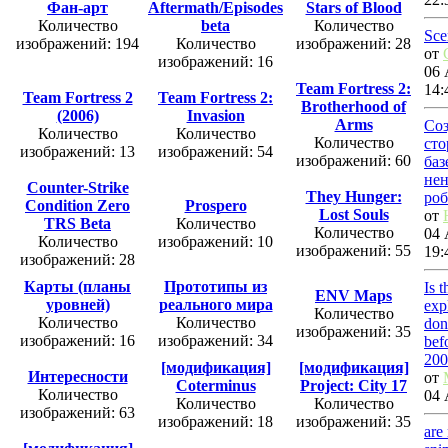
Фан-арт
Aftermath/Episodes
Stars of Blood
Количество
beta
Количество
Sce
изображений: 194
Количество
изображений: 28
от
изображений: 16
06 
Team Fortress 2:
14:
Team Fortress 2
Team Fortress 2:
Brotherhood of
(2006)
Invasion
Arms
Со
Количество
Количество
Количество
сто
изображений: 13
изображений: 54
изображений: 60
баз
не
Counter-Strike
They Hunger:
роб
Condition Zero
Prospero
Lost Souls
от
TRS Beta
Количество
Количество
04 
Количество
изображений: 10
изображений: 55
19:
изображений: 28
Карты (планы
Прототипы из
Is 
ENV Maps
уровней)
реального мира
exp
Количество
Количество
Количество
don
изображений: 35
изображений: 16
изображений: 34
bef
200
[модификация]
[модификация]
Интересности
от
Coterminus
Project: City 17
Количество
04 
Количество
Количество
изображений: 63
изображений: 18
изображений: 35
are