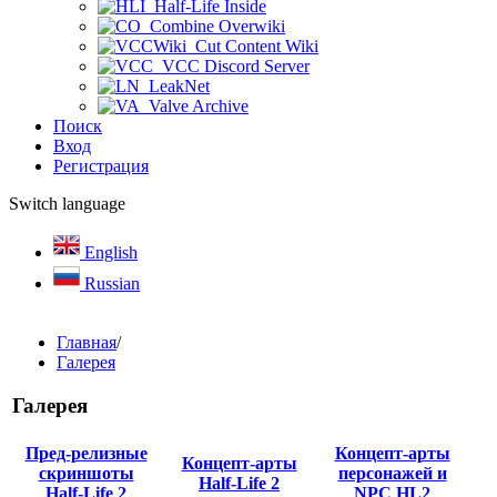
Half-Life Inside
Combine Overwiki
Cut Content Wiki
VCC Discord Server
LeakNet
Valve Archive
Поиск
Вход
Регистрация
Switch language
English
Russian
Главная
/
Галерея
Галерея
Пред-релизные
Концепт-арты
Концепт-арты
скриншоты
персонажей и
Half-Life 2
Half-Life 2
NPC HL2