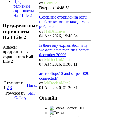
Пред-
от
ComDoll
релизные
Вчера
в 14:48:58
скриншоты
Half-Life 2
Создание сторилайна беты
на базе всеми ненавидимого
Пред-релизные
роблокса
скриншоты
от
HalfArchive
04 Авг 2026, 19:46:34
Half-Life 2
Is there any explaination why
Альбом
we dont have map files before
предрелизных
december 2000?
скриншотов Half-
от
MrDeclanMan2
Life 2
04 Авг 2026, 01:08:11
are rooftops10 and sniper_029
connected?
Страницы:
от
MrDeclanMan2
Назад
1
2
3
01 Авг 2026, 01:20:31
Powered by:
SMF
Онлайн
Gallery
Гостей: 10