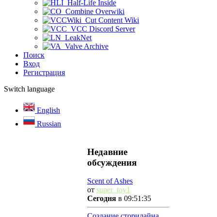
Half-Life Inside
Combine Overwiki
Cut Content Wiki
VCC Discord Server
LeakNet
Valve Archive
Поиск
Вход
Регистрация
Switch language
English
Russian
Недавние
обсуждения
Scent of Ashes
от
super_toy1
Сегодня
в 09:51:35
Создание сторилайна