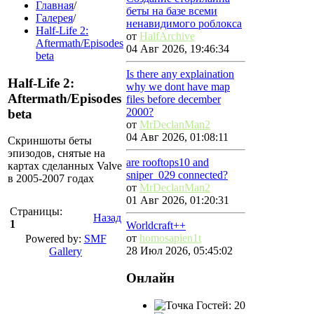
Главная
/
беты на базе всеми
Галерея
/
ненавидимого роблокса
Half-Life 2:
от
HalfArchive
Aftermath/Episodes
04 Авг 2026, 19:46:34
beta
Is there any explaination
Half-Life 2:
why we dont have map
Aftermath/Episodes
files before december
2000?
beta
от
MrDeclanMan2
04 Авг 2026, 01:08:11
Скриншоты беты
эпизодов, снятые на
are rooftops10 and
картах сделанных Valve
sniper_029 connected?
в 2005-2007 годах
от
MrDeclanMan2
01 Авг 2026, 01:20:31
Страницы:
Назад
1
Worldcraft++
от
homosapien1t
Powered by:
SMF
28 Июл 2026, 05:45:02
Gallery
Онлайн
Гостей: 20