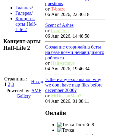
questions
Главная
/
от
T-braze
Галерея
/
06 Авг 2026, 22:36:18
Концепт-
арты Half-
Scent of Ashes
Life 2
от
ComDoll
06 Авг 2026, 14:48:58
Концепт-арты
Создание сторилайна беты
Half-Life 2
на базе всеми ненавидимого
роблокса
от
HalfArchive
04 Авг 2026, 19:46:34
Страницы:
Is there any explaination why
Назад
1
2
3
we dont have map files before
december 2000?
Powered by:
SMF
от
MrDeclanMan2
Gallery
04 Авг 2026, 01:08:11
Онлайн
Гостей: 8