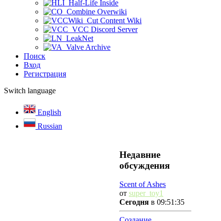
Half-Life Inside
Combine Overwiki
Cut Content Wiki
VCC Discord Server
LeakNet
Valve Archive
Поиск
Вход
Регистрация
Switch language
English
Russian
Недавние
обсуждения
Scent of Ashes
от
super_toy1
Сегодня
в 09:51:35
Создание