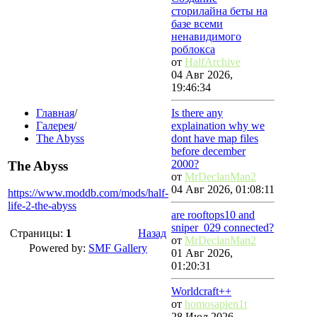
сторилайна беты на
базе всеми
ненавидимого
роблокса
от
HalfArchive
04 Авг 2026,
19:46:34
Главная
/
Is there any
Галерея
/
explaination why we
The Abyss
dont have map files
before december
2000?
The Abyss
от
MrDeclanMan2
04 Авг 2026, 01:08:11
https://www.moddb.com/mods/half-
life-2-the-abyss
are rooftops10 and
sniper_029 connected?
Страницы:
1
Назад
от
MrDeclanMan2
Powered by:
SMF Gallery
01 Авг 2026,
01:20:31
Worldcraft++
от
homosapien1t
28 Июл 2026,