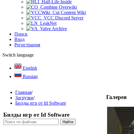
Half-Life Inside
Combine Overwiki
Cut Content Wiki
VCC Discord Server
LeakNet
Valve Archive
Поиск
Вход
Регистрация
Switch language
English
Russian
Главная
/
Галерея
Загрузки
/
Билды игр от Id Software
Билды игр от Id Software