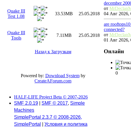
december 200
от
MrDeclan
Quake III
04 Авг 2026, 
33.53MB
25.05.2018
Test 1.08
are rooftops10
connected?
Quake III
от
MrDeclan
7.11MB
25.05.2018
Tools
01 Авг 2026, 
Онлайн
Назад к Загрузкам
0
Powered by:
Download System
by
CreateAForum.com
HALF-LIFE Project Beta © 2007-2026
SMF 2.0.19
|
SMF © 2017
,
Simple
Machines
SimplePortal 2.3.7 © 2008-2026,
SimplePortal
|
Условия и политика