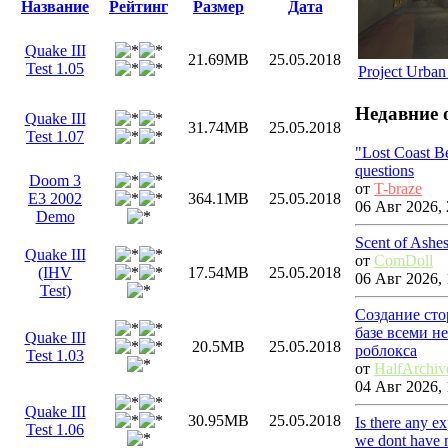
Название
Рейтинг
Размер
Дата
Quake III
21.69MB
25.05.2018
Test 1.05
Project Urban
Недавние 
Quake III
31.74MB
25.05.2018
Test 1.07
"Lost Coast B
questions
Doom 3
от
T-braze
E3 2002
364.1MB
25.05.2018
06 Авг 2026, 
Demo
Scent of Ashe
Quake III
от
ComDoll
(IHV
17.54MB
25.05.2018
06 Авг 2026, 
Test)
Создание сто
базе всеми н
Quake III
20.5MB
25.05.2018
роблокса
Test 1.03
от
HalfArchiv
04 Авг 2026, 
Quake III
30.95MB
25.05.2018
Is there any e
Test 1.06
we dont have m