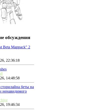
ие обсуждения
st Beta Mappack" 2
26, 22:36:18
Ashes
ll
26, 14:48:58
 сторилайна беты на
ми ненавидимого
chive
26, 19:46:34