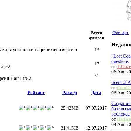
Фан-арт
Всего
файлов
Недавн
ые для установки на
релизную
версию
13
"Lost Coa
questions
17
от
T-braze
ife 2
06 Авг 20
31
сии Half-Life 2
Scent of 
от
ComDo
Рейтинг
Размер
Дата
06 Авг 20
Создание
25.42MB
07.07.2017
базе все
роблокса
от
HalfAr
04 Авг 20
31.41MB
12.07.2017