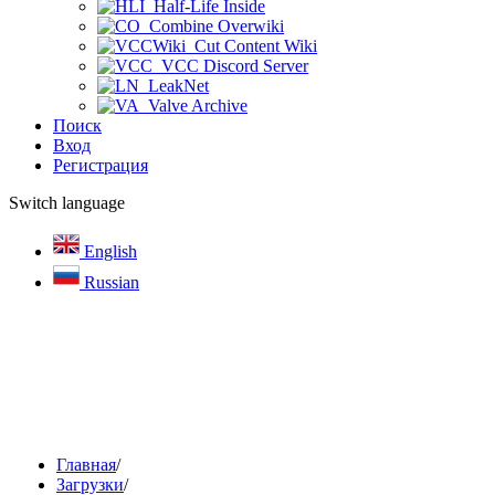
Half-Life Inside
Combine Overwiki
Cut Content Wiki
VCC Discord Server
LeakNet
Valve Archive
Поиск
Вход
Регистрация
Switch language
English
Russian
Главная
/
Загрузки
/