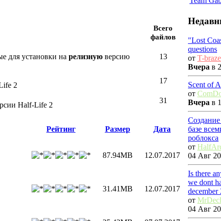
Team Ga
Недавн
Всего
файлов
"Lost Coa
questions
ые для установки на
релизную
версию
13
от
T-braze
Вчера
в 2
17
Scent of 
ife 2
от
ComDo
31
Вчера
в 1
сии Half-Life 2
Создание
базе все
Рейтинг
Размер
Дата
роблокса
от
HalfAr
87.94MB
12.07.2017
04 Авг 20
Is there a
we dont ha
31.41MB
12.07.2017
december 
от
MrDec
04 Авг 20