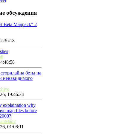
beN
ие обсуждения
st Beta Mappack" 2
2:36:18
Ashes
ll
4:48:58
 сторилайна беты на
ми ненавидимого
chive
26, 19:46:34
ny explaination why
ve map files before
2000?
lanMan2
26, 01:08:11