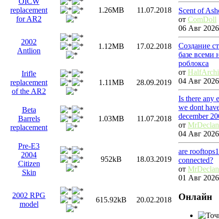
OICW
replacement
1.26MB
11.07.2018
Scent of Ash
for AR2
от
ComDoll
06 Авг 2026
2002
Создание с
1.12MB
17.02.2018
Antlion
базе всеми
роблокса
от
HalfArch
Irifle
04 Авг 2026
replacement
1.11MB
28.09.2019
of the AR2
Is there any
we dont have
Beta
december 20
Barrels
1.03MB
11.07.2018
от
MrDecla
replacement
04 Авг 2026
Pre-E3
are rooftops
2004
952kB
18.03.2019
connected?
Citizen
от
MrDecla
Skin
01 Авг 2026
2002 RPG
Онлайн
615.92kB
20.02.2018
model