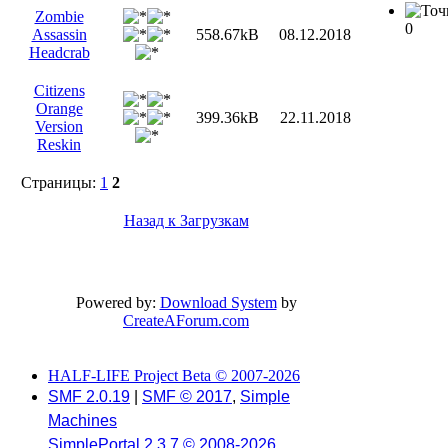
Zombie
0
Assassin
558.67kB
08.12.2018
Headcrab
Citizens
Orange
399.36kB
22.11.2018
Version
Reskin
Страницы:
1
2
Назад к Загрузкам
Powered by:
Download System
by
CreateAForum.com
HALF-LIFE Project Beta © 2007-2026
SMF 2.0.19
|
SMF © 2017
,
Simple
Machines
SimplePortal 2.3.7 © 2008-2026,