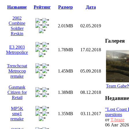
Название
Рейтинг
Размер
Дата
2002
Combine
2.01MB
02.05.2019
Soldier
Reskin
Галерея
E3 2003
1.78MB
17.02.2018
Metropolice
Trenchcoat
Metrocop
1.45MB
05.09.2018
remake
Team Gabe
Gasmask
Citizen for
1.38MB
08.12.2018
Недавние
Retail
MP5K
"Lost Coast
smg1
1.35MB
03.11.2017
questions
remake
от
T-braze
06 Авг 2026