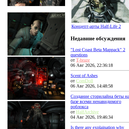
Концепт-арты Half-Life 2
Недавние обсуждения
"Lost Coast Beta Mappack" 2
questions
от
T-braze
06 Авг 2026, 22:36:18
Scent of Ashes
от
ComDoll
06 Авг 2026, 14:48:58
Создание сторилайна беты н
базе всеми ненавидимого
роблокса
от
HalfArchive
04 Авг 2026, 19:46:34
Is there any explaination why