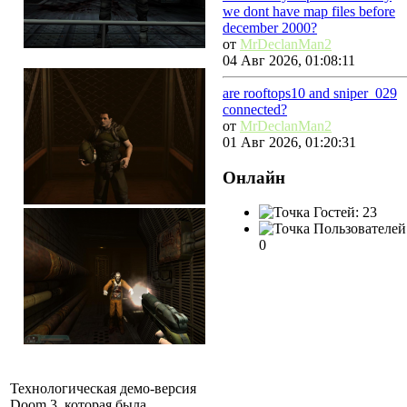
we dont have map files before
december 2000?
от
MrDeclanMan2
04 Авг 2026, 01:08:11
are rooftops10 and sniper_029
connected?
от
MrDeclanMan2
01 Авг 2026, 01:20:31
Онлайн
Гостей: 23
Пользователей
0
Технологическая демо-версия
Doom 3, которая была