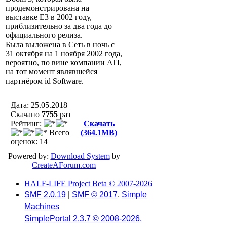
продемонстрирована на
выставке Е3 в 2002 году,
приблизительно за два года до
официального релиза.
Была выложена в Сеть в ночь с
31 октября на 1 ноября 2002 года,
вероятно, по вине компании ATI,
на тот момент являвшейся
партнёром id Software.
Дата: 25.05.2018
Скачано
7755
раз
Рейтинг:
Скачать
Всего
(364.1MB)
оценок: 14
Powered by:
Download System
by
CreateAForum.com
HALF-LIFE Project Beta © 2007-2026
SMF 2.0.19
|
SMF © 2017
,
Simple
Machines
SimplePortal 2.3.7 © 2008-2026,