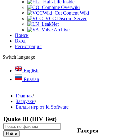
Half-Life Inside
Combine Overwiki
Cut Content Wiki
VCC Discord Server
LeakNet
Valve Archive
Поиск
Вход
Регистрация
Switch language
English
Russian
Главная
/
Загрузки
/
Билды игр от Id Software
Quake III (IHV Test)
Галерея