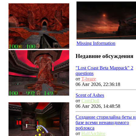
Missing Information
Недавние обсуждения
"Lost Coast Beta Mappack" 2
questions
от
T-braze
06 Авг 2026, 22:36:18
Scent of Ashes
от
ComDoll
06 Авг 2026, 14:48:58
Создание сторилайна беты н
базе всеми ненавидимого
роблокса
от
HalfArchive