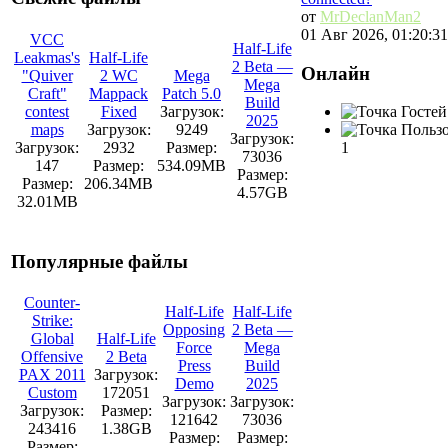
от
MrDeclanMan2
01 Авг 2026, 01:20:31
VCC
Half-Life
Leakmas's
Half-Life
2 Beta —
Онлайн
"Quiver
2 WC
Mega
Mega
Craft"
Mappack
Patch 5.0
Build
contest
Fixed
Загрузок:
Гостей
2025
maps
Загрузок:
9249
Пользо
Загрузок:
Загрузок:
2932
Размер:
1
73036
147
Размер:
534.09MB
Размер:
Размер:
206.34MB
4.57GB
32.01MB
Популярные файлы
Counter-
Half-Life
Half-Life
Strike:
Opposing
2 Beta —
Global
Half-Life
Force
Mega
Offensive
2 Beta
Press
Build
PAX 2011
Загрузок:
Demo
2025
Custom
172051
Загрузок:
Загрузок:
Загрузок:
Размер:
121642
73036
243416
1.38GB
Размер:
Размер:
Размер: