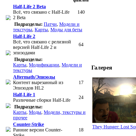
Half-Life 2 Beta
Всё, что связано с Half-Life
140
2 Beta
Подразделы:
Патчи
,
Модели и
текстуры
,
Карты
,
Моды для беты
Half-Life 2
Всё, что связано с релизной
64
версией Half-Life 2 и
эпизодами
Подразделы:
Карты
,
Модификации
,
Модели и
Галерея
текстуры
Aftermath/Эпизоды
Контент вырезанный из
17
Эпизодов HL2
Half-Life 1
24
Различные сборки Half-Life
Подразделы:
Карты
,
Моды
,
Модели, текстуры и
прочее
Counter-Strike
They Hunger: Lost So
Ранние версии Counter-
18
Strike