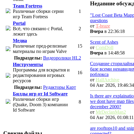
Недавние обсуж
Team Fortress
Различные сборки серии
1
"Lost Coast Beta Map
игр Team Fortress
questions
Portal
от
T-braze
Всё, что связано с Portal,
2
Вчера
в 22:36:18
лежит здесь
Медиа
Scent of Ashes
Различные пред-релизные
15
от
ComDoll
материалы по играм Valve
Вчера
в 14:48:58
Подразделы:
Видеоролики HL2
Создание сторилайна
Инструменты
базе всеми ненавиди
Программы для вскрытия и
16
роблокса
редактирования игровых
от
HalfArchive
ресурсов
04 Авг 2026, 19:46:34
Подразделы:
Редакторы Карт
Билды игр от Id Software
Is there any explainat
Различные сборки игр
we dont have map files
8
(Quake, Doom 3) компании
december 2000?
Id Software
от
MrDeclanMan2
04 Авг 2026, 01:08:11
are rooftops10 and sni
Свежие файлы
connected?