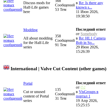
568
Discuss mods for
в
Re: Is there any
Сообщений
Half-Life games
known s...
53 Тем
here
11 Июн 2026,
19:38:50
Последний ответ
Modding
от
Somebody
358
All about modding
в
Re: HL1 Camera
Сообщений
for the Half-Life
Bob in So...
91 Тем
series
29 Июн 2026,
15:26:39
International | Valve Cut Content (other games)
Последний ответ
Portal
от
t52
135
Cut or unused
в
VisGroups в
Сообщений
content of Portal
портал 1
31 Тем
series
19 Апр 2026,
15:25:15