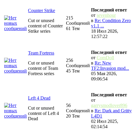
Последний ответ
Counter Strike
от
sevenhour
215
Cut or unused
в
Re: Condition Zero
Сообщений
content of Counter
v1.1 ...
61 Тем
Strike series
18 Июл 2026,
12:57:22
Последний ответ
Team Fortress
от
ComDoll
256
Cut or unused
в
Re: New
Сообщений
content of Team
TF2:Invasion mod...
45 Тем
Fortress series
05 Мая 2026,
09:06:54
Последний ответ
Left 4 Dead
от
56
garrysmodlover896
Cut or unused
Сообщений
в
Re: Dark and Gritty
content of Left 4
20 Тем
L4D1
Dead
02 Июл 2025,
02:14:54