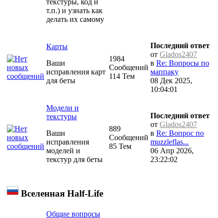
текстуры, код и
т.п.) и узнать как
делать их самому
Последний ответ
Карты
от
Glados2407
1984
Ваши
в
Re: Вопросы по
Сообщений
исправления карт
маппаку
114 Тем
для беты
08 Дек 2025,
10:04:01
Модели и
Последний ответ
текстуры
от
Glados2407
889
Ваши
в
Re: Вопрос по
Сообщений
исправления
muzzleflas...
85 Тем
моделей и
06 Апр 2026,
текстур для беты
23:22:02
Вселенная Half-Life
Общие вопросы