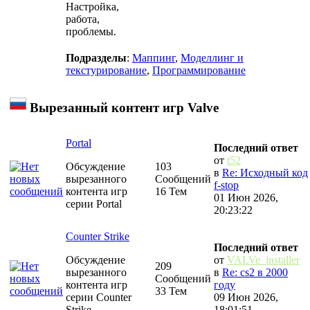
Настройка,
работа,
проблемы.
Подразделы
:
Маппинг
,
Моделлинг и
текстурирование
,
Программирование
Вырезанный контент игр Valve
Portal
Последний ответ
от
t52
Обсуждение
103
в
Re: Исходный код
вырезанного
Сообщений
f-stop
контента игр
16 Тем
01 Июн 2026,
серии Portal
20:23:22
Counter Strike
Последний ответ
Обсуждение
от
VALVe_installer
209
вырезанного
в
Re: cs2 в 2000
Сообщений
контента игр
году
33 Тем
серии Counter
09 Июн 2026,
Strike
18:01:51