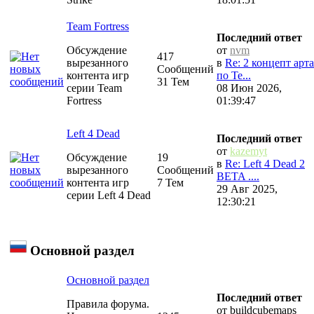
Team Fortress
Последний ответ
Обсуждение
от
nvm
417
вырезанного
в
Re: 2 концепт арта
Сообщений
контента игр
по Te...
31 Тем
серии Team
08 Июн 2026,
Fortress
01:39:47
Left 4 Dead
Последний ответ
от
kazemyt
Обсуждение
19
в
Re: Left 4 Dead 2
вырезанного
Сообщений
BETA ....
контента игр
7 Тем
29 Авг 2025,
серии Left 4 Dead
12:30:21
Основной раздел
Основной раздел
Последний ответ
Правила форума.
от buildcubemaps