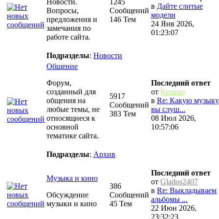
Новости.
1245
в
Дайте слитые
Вопросы,
Сообщений
модели
предложения и
146 Тем
24 Янв 2026,
замечания по
01:23:07
работе сайта.
Подразделы
:
Новости
Общение
Форум,
Последний ответ
созданный для
от
Remmo
5917
общения на
в
Re: Какую музыку
Сообщений
любые темы, не
вы слуш...
383 Тем
относящиеся к
08 Июл 2026,
основной
10:57:06
тематике сайта.
Подразделы
:
Архив
Последний ответ
Музыка и кино
от
Glados2407
386
в
Re: Выкладываем
Обсуждение
Сообщений
альбомы ...
музыки и кино
45 Тем
22 Июн 2026,
23:32:23