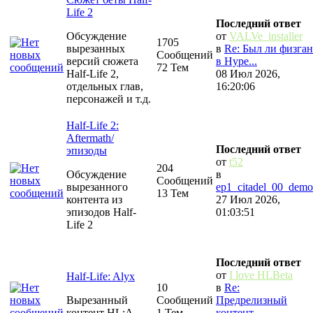
Life 2
Последний ответ
Обсуждение
от
VALVe_installer
1705
вырезанных
в
Re: Был ли физган
Сообщений
версий сюжета
в Hype...
72 Тем
Half-Life 2,
08 Июл 2026,
отдельных глав,
16:20:06
персонажей и т.д.
Half-Life 2:
Aftermath/
Последний ответ
эпизоды
от
t52
204
Обсуждение
в
Сообщений
вырезанного
ep1_citadel_00_demo
13 Тем
контента из
27 Июл 2026,
эпизодов Half-
01:03:51
Life 2
Последний ответ
от
I love HLBeta
Half-Life: Alyx
10
в
Re:
Вырезанный
Сообщений
Предрелизный
контент HL:A
1 Тем
контент