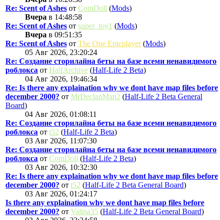
Re: Scent of Ashes
от
ComDoll
(
Mods
)
Вчера
в 14:48:58
Re: Scent of Ashes
от
super_toy1
(
Mods
)
Вчера
в 09:51:35
Re: Scent of Ashes
от
The One Epicplayer
(
Mods
)
05 Авг 2026, 23:20:24
Re: Создание сторилайна беты на базе всеми ненавидимого
роблокса
от
HalfArchive
(
Half-Life 2 Beta
)
04 Авг 2026, 19:46:34
Re: Is there any explaination why we dont have map files before
december 2000?
от
MrDeclanMan2
(
Half-Life 2 Beta General
Board
)
04 Авг 2026, 01:08:11
Re: Создание сторилайна беты на базе всеми ненавидимого
роблокса
от
t52
(
Half-Life 2 Beta
)
03 Авг 2026, 11:07:30
Re: Создание сторилайна беты на базе всеми ненавидимого
роблокса
от
ComDoll
(
Half-Life 2 Beta
)
03 Авг 2026, 10:32:30
Re: Is there any explaination why we dont have map files before
december 2000?
от
t52
(
Half-Life 2 Beta General Board
)
03 Авг 2026, 01:24:17
Is there any explaination why we dont have map files before
december 2000?
от
Valina35
(
Half-Life 2 Beta General Board
)