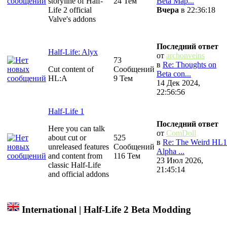
storyline of Half-
24 Тем
Beta Map...
Life 2 official
Вчера
в 22:36:18
Valve's addons
Последний ответ
Half-Life: Alyx
от
archonveins
73
в
Re: Thoughts on
Cut content of
Сообщений
Beta con...
HL:A
9 Тем
14 Дек 2024,
22:56:56
Half-Life 1
Последний ответ
Here you can talk
от
ComDoll
about cut or
525
в
Re: The Weird HL1
unreleased features
Сообщений
Alpha ...
and content from
116 Тем
23 Июл 2026,
classic Half-Life
21:45:14
and official addons
International | Half-Life 2 Beta Modding