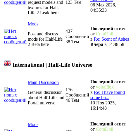
request models and
123 Тем
06 Мая 2026,
textures for Half-
04:35:33
Life 2 Leak here.
Mods
Последний ответ
437
Post and discuss
от
ComDoll
Сообщений
mods for Half-Life
в
Re: Scent of Ashes
38 Тем
2 Beta here
Вчера
в 14:48:58
International | Half-Life Universe
Последний ответ
Main Discussion
от
vortalflux
176
General discussion
в
Re: I have found
Сообщений
about Half-Life and
some bu...
46 Тем
Portal universe
10 Ноя 2025,
16:14:48
Последний ответ
Mods
от
ComDoll