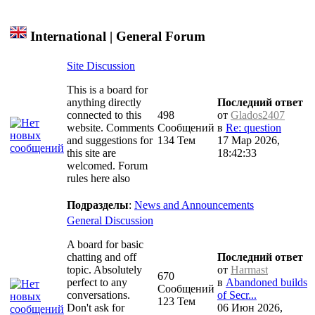
International | General Forum
Site Discussion
This is a board for
anything directly
Последний ответ
connected to this
498
от
Glados2407
website. Comments
Сообщений
в
Re: question
and suggestions for
134 Тем
17 Мар 2026,
this site are
18:42:33
welcomed. Forum
rules here also
Подразделы
:
News and Announcements
General Discussion
A board for basic
chatting and off
Последний ответ
topic. Absolutely
от
Harmast
670
perfect to any
в
Abandoned builds
Сообщений
conversations.
of Secr...
123 Тем
Don't ask for
06 Июн 2026,