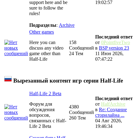
support here and be
19:02:57
sure to follow the
rules!
Подразделы
:
Archive
Other games
Последний ответ
Here you can
158
от
0PointfiveTwo
discuss any video
Сообщений
в
BSP version 23
game other than
24 Тем
11 Июн 2026,
Half-Life
07:47:22
Вырезанный контент игр серии Half-Life
Half-Life 2 Beta
Последний ответ
Форум для
от
HalfArchive
4380
обсуждения
в
Re: Создание
Сообщений
вопросов,
сторилайна ...
260 Тем
связанных с Half-
04 Авг 2026,
Life 2 Beta
19:46:34
Сюжет беты Half-