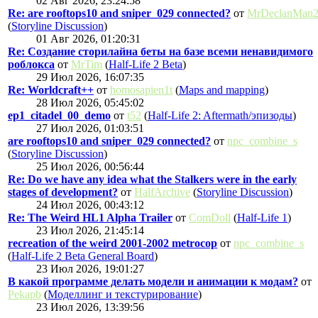
02 Авг 2026, 23:24:58
Re: are rooftops10 and sniper_029 connected?
от
MrDeclanMan
(
Storyline Discussion
)
01 Авг 2026, 01:20:31
Re: Создание сторилайна беты на базе всеми ненавидимого
роблокса
от
MrTim
(
Half-Life 2 Beta
)
29 Июл 2026, 16:07:35
Re: Worldcraft++
от
homosapien1t
(
Maps and mapping
)
28 Июл 2026, 05:45:02
ep1_citadel_00_demo
от
t52
(
Half-Life 2: Aftermath/эпизоды
)
27 Июл 2026, 01:03:51
are rooftops10 and sniper_029 connected?
от
npc_combine_s
(
Storyline Discussion
)
25 Июл 2026, 00:56:44
Re: Do we have any idea what the Stalkers were in the early
stages of development?
от
HalfArchive
(
Storyline Discussion
)
24 Июл 2026, 00:43:12
Re: The Weird HL1 Alpha Trailer
от
ComDoll
(
Half-Life 1
)
23 Июл 2026, 21:45:14
recreation of the weird 2001-2002 metrocop
от
npc_combine_s
(
Half-Life 2 Beta General Board
)
23 Июл 2026, 19:01:27
В какой программе делать модели и анимации к модам?
от
Pekapb
(
Моделлинг и текстурирование
)
23 Июл 2026, 13:39:56