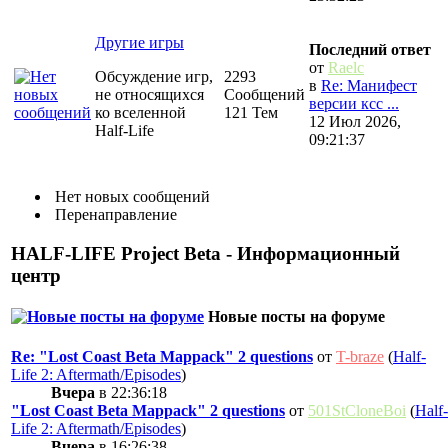
Другие игры
Последний ответ
от
Raelc
Обсуждение игр,
2293
в
Re: Манифест
не относящихся
Сообщений
версии ксс ...
ко вселенной
121 Тем
12 Июл 2026,
Half-Life
09:21:37
Нет новых сообщений
Перенаправление
HALF-LIFE Project Beta - Информационный
центр
Новые посты на форуме
Re: "Lost Coast Beta Mappack" 2 questions
от
T-braze
(
Half-
Life 2: Aftermath/Episodes
)
Вчера
в 22:36:18
"Lost Coast Beta Mappack" 2 questions
от
501StCloneBoi
(
Half-
Life 2: Aftermath/Episodes
)
Вчера
в 16:26:38