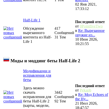
02 Янв 2021,
17:33:12
Half-Life 1
Последний ответ
от
0PointfiveTwo
Обсуждение
417
в
Re: Вырезанное
вырезанного
Сообщений
оружие из...
контента из Half-
31 Тем
10 Июн 2026,
Life 1
10:21:55
Моды и моддинг беты Half-Life 2
Модификации и
исправления для
беты
Последний ответ
Здесь можно
от
Pekapb
скачать
3442
в
Re: Мод Echoes of
исправления для
Сообщений
the Hy...
беты Half-Life 2
92 Тем
21 Июл 2026,
(карты, модели,
18:47:57