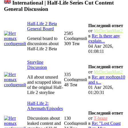
International | Half-Life Series Cut Content
General Discussion
Half-Life 2 Beta
Последний ответ
General Board
от
MrDeclanMan2
2585
в
Re: Is there any
General board to
Сообщений
explain...
discussions about
309 Тем
04 Авг 2026,
Half-Life 2 Beta
01:08:11
Storyline
Последний ответ
Discussion
от
MrDeclanMan2
335
All about unused
в
Re: are rooftops10
Сообщений
and scrapped ideas
and s...
48 Тем
of the original Half-
01 Авг 2026,
Life 2 storyline
01:20:31
Half-Life 2:
Aftermath/Episodes
Последний ответ
Discussions about
130
от
T-braze
leaked content and
Сообщений
в
Re: "Lost Coast