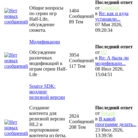
Последний ответ
Общие вопросы
от
ComDoll
1404
по серии игр
в
Re: как и куда
Сообщений
Half-Life,
устанавли...
89 Тем
обсуждение
07 Мая 2026,
сюжета.
09:20:34
Модификации
Последний ответ
Обсуждение
от
t52
3954
различных
в
Re: А была ли
Сообщений
модификаций к
модификаци...
117 Тем
играм серии Half-
08 Июл 2026,
Life
15:04:51
Source SDK:
моддинг
релизной версии
Создание
Последний ответ
контента для
от
Pekapb
2824
релизной версии
в
В какой
Сообщений
HL2 и
программе делать...
208 Тем
портирование
23 Июл 2026,
контента из беты.
13:39:56