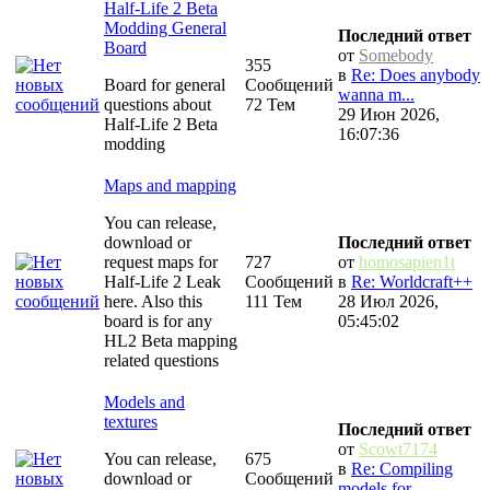
Half-Life 2 Beta
Modding General
Последний ответ
Board
от
Somebody
355
в
Re: Does anybody
Board for general
Сообщений
wanna m...
questions about
72 Тем
29 Июн 2026,
Half-Life 2 Beta
16:07:36
modding
Maps and mapping
You can release,
download or
Последний ответ
request maps for
727
от
homosapien1t
Half-Life 2 Leak
Сообщений
в
Re: Worldcraft++
here. Also this
111 Тем
28 Июл 2026,
board is for any
05:45:02
HL2 Beta mapping
related questions
Models and
textures
Последний ответ
от
Scowt7174
You can release,
675
в
Re: Compiling
download or
Сообщений
models for...