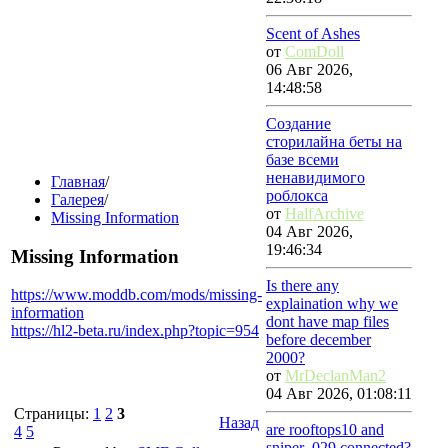
Scent of Ashes
от
ComDoll
06 Авг 2026,
14:48:58
Создание
сторилайна беты на
базе всеми
ненавидимого
Главная
/
роблокса
Галерея
/
от
HalfArchive
Missing Information
04 Авг 2026,
19:46:34
Missing Information
Is there any
https://www.moddb.com/mods/missing-
explaination why we
information
dont have map files
https://hl2-beta.ru/index.php?topic=954
before december
2000?
от
MrDeclanMan2
04 Авг 2026, 01:08:11
Страницы:
1
2
3
Назад
are rooftops10 and
4
5
sniper_029 connected?