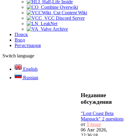
Half-Life Inside
Combine Overwiki
Cut Content Wiki
VCC Discord Server
LeakNet
Valve Archive
Поиск
Вход
Регистрация
Switch language
English
Russian
Недавние
обсуждения
"Lost Coast Beta
Mappack" 2 questions
от
T-braze
06 Авг 2026,
22:36:18