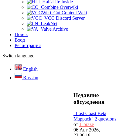
Half-Life Inside
Combine Overwiki
Cut Content Wiki
VCC Discord Server
LeakNet
Valve Archive
Поиск
Вход
Регистрация
Switch language
English
Russian
Недавние
обсуждения
"Lost Coast Beta
Mappack" 2 questions
от
T-braze
06 Авг 2026,
22:36:18