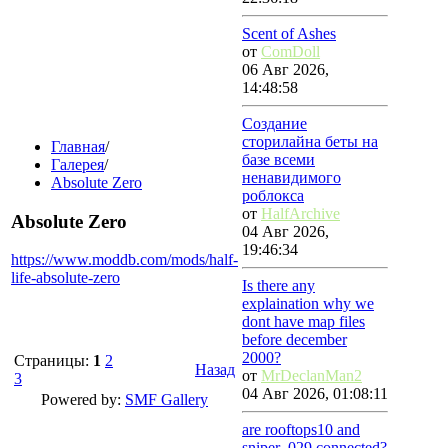
Scent of Ashes
от
ComDoll
06 Авг 2026,
14:48:58
Создание
сторилайна беты на
Главная
/
базе всеми
Галерея
/
ненавидимого
Absolute Zero
роблокса
от
HalfArchive
Absolute Zero
04 Авг 2026,
19:46:34
https://www.moddb.com/mods/half-
life-absolute-zero
Is there any
explaination why we
dont have map files
before december
2000?
Страницы:
1
2
Назад
от
MrDeclanMan2
3
04 Авг 2026, 01:08:11
Powered by:
SMF Gallery
are rooftops10 and
sniper_029 connected?