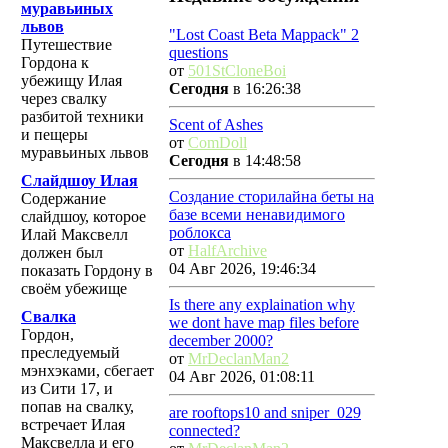
муравьиных
львов
"Lost Coast Beta Mappack" 2
Путешествие
questions
Гордона к
от
501StCloneBoi
убежищу Илая
Сегодня
в 16:26:38
через свалку
разбитой техники
Scent of Ashes
и пещеры
от
ComDoll
муравьиных львов
Сегодня
в 14:48:58
Слайдшоу Илая
Создание сторилайна беты на
Содержание
базе всеми ненавидимого
слайдшоу, которое
роблокса
Илай Максвелл
от
HalfArchive
должен был
04 Авг 2026, 19:46:34
показать Гордону в
своём убежище
Is there any explaination why
Свалка
we dont have map files before
Гордон,
december 2000?
преследуемый
от
MrDeclanMan2
мэнхэками, сбегает
04 Авг 2026, 01:08:11
из Сити 17, и
попав на свалку,
are rooftops10 and sniper_029
встречает Илая
connected?
Максвелла и его