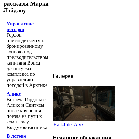
рассказы Марка
Лэйдлоу
Управление
погодой
Гордон
присоединяется к
бронированному
конвою под
предводительством
капитана Вэнса
для штурма
комплекса по
Галерея
управлению
погодой в Арктике
Аликс
Встреча Гордона с
Аликс и Скитчем
после крушения
поезда на пути к
комплексу
Half-Life: Alyx
Воздухообменника
В логове
Недавние обсуждения