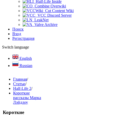
Half-Life Inside
Combine Overwiki
Cut Content Wiki
VCC Discord Server
LeakNet
Valve Archive
Поиск
Вход
Регистрация
Switch language
English
Russian
Главная
/
Статьи
/
Half-Life 2
/
Короткие
рассказы Марка
Лэйдлоу
Короткие