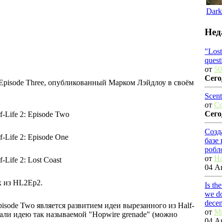
Dark
Нед
"Los
quest
от
50
Сего
 Episode Three, опубликованный Марком Лэйдлоу в своём
Scent
от
C
Сего
-Life 2: Episode Two
Созд
Life 2: Episode One
базе
робл
от
Ha
Life 2: Lost Coast
04 Ав
х из HL2Ep2.
Is th
we do
dece
pisode Two является развитием идеи вырезанного из Half-
от
M
вали идею так называемой "Hopwire grenade" (можно
04 Ав