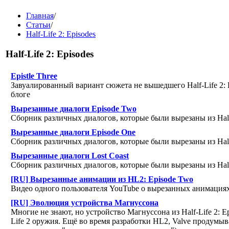
Главная
/
Статьи
/
Half-Life 2: Episodes
Half-Life 2: Episodes
Epistle Three
Завуалированный вариант сюжета не вышедшего Half-Life 2:
блоге
Вырезанные диалоги Episode Two
Сборник различных диалогов, которые были вырезаны из Half
Вырезанные диалоги Episode One
Сборник различных диалогов, которые были вырезаны из Half-
Вырезанные диалоги Lost Coast
Сборник различных диалогов, которые были вырезаны из Half-
[RU] Вырезанные анимации из HL2: Episode Two
Видео одного пользователя YouTube о вырезанных анимация
[RU] Эволюция устройства Магнуссона
Многие не знают, но устройство Магнуссона из Half-Life 2: E
Life 2 оружия. Ещё во время разработки HL2, Valve продумы