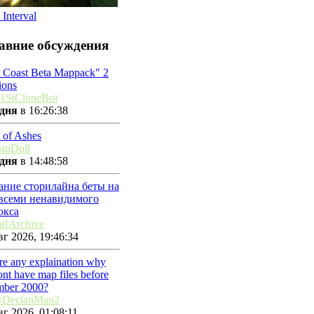
 Interval
авние обсуждения
t Coast Beta Mappack" 2
ions
1StCloneBoi
дня
в 16:26:38
 of Ashes
omDoll
дня
в 14:48:58
ание сторилайна беты на
 всеми ненавидимого
окса
lfArchive
г 2026, 19:46:34
ere any explaination why
nt have map files before
mber 2000?
rDeclanMan2
г 2026, 01:08:11