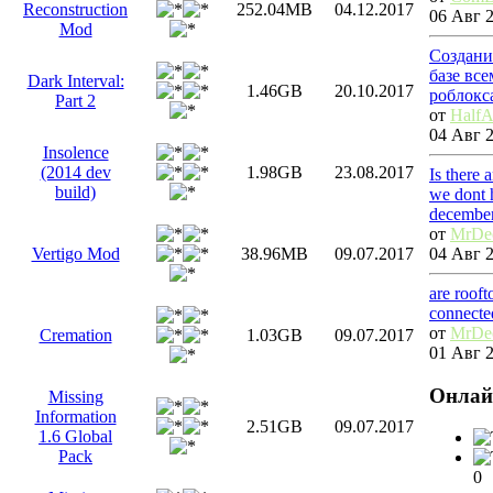
Reconstruction
252.04MB
04.12.2017
06 Авг 2
Mod
Создани
базе вс
Dark Interval:
1.46GB
20.10.2017
роблокс
Part 2
от
HalfA
04 Авг 2
Insolence
(2014 dev
1.98GB
23.08.2017
Is there 
build)
we dont 
decembe
от
MrDe
04 Авг 2
Vertigo Mod
38.96MB
09.07.2017
are roof
connecte
от
MrDe
Cremation
1.03GB
09.07.2017
01 Авг 2
Онлай
Missing
Information
2.51GB
09.07.2017
1.6 Global
Pack
0