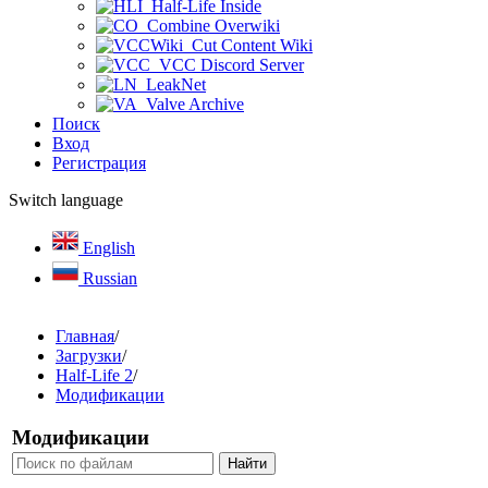
Half-Life Inside
Combine Overwiki
Cut Content Wiki
VCC Discord Server
LeakNet
Valve Archive
Поиск
Вход
Регистрация
Switch language
English
Russian
Главная
/
Загрузки
/
Half-Life 2
/
Модификации
Модификации