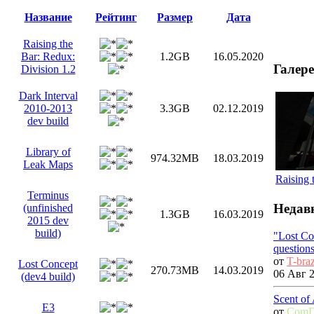
Название
Рейтинг
Размер
Дата
Raising the
Bar: Redux:
1.2GB
16.05.2020
Галер
Division 1.2
Dark Interval
2010-2013
3.3GB
02.12.2019
dev build
Library of
974.32MB
18.03.2019
Leak Maps
Raising 
Terminus
Недав
(unfinished
1.3GB
16.03.2019
2015 dev
build)
"Lost Co
question
от
T-bra
Lost Concept
270.73MB
14.03.2019
06 Авг 2
(dev4 build)
Scent of
E3
от
ComD