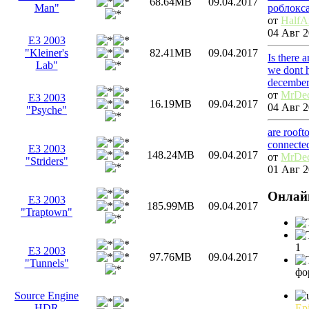
68.64MB
09.04.2017
роблокс
Man"
от
HalfA
04 Авг 2
E3 2003
"Kleiner's
82.41MB
09.04.2017
Is there 
Lab"
we dont h
december
от
MrDe
E3 2003
16.19MB
09.04.2017
04 Авг 2
"Psyche"
are rooft
connecte
E3 2003
148.24MB
09.04.2017
от
MrDe
"Striders"
01 Авг 2
Онлай
E3 2003
185.99MB
09.04.2017
"Traptown"
1
E3 2003
97.76MB
09.04.2017
"Tunnels"
фо
Source Engine
Ep
HDR