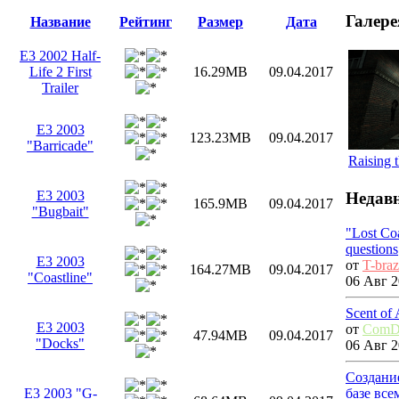
Галере
Название
Рейтинг
Размер
Дата
E3 2002 Half-
Life 2 First
16.29MB
09.04.2017
Trailer
E3 2003
123.23MB
09.04.2017
"Barricade"
Raising 
E3 2003
Недавн
165.9MB
09.04.2017
"Bugbait"
"Lost Co
questions
E3 2003
от
T-bra
164.27MB
09.04.2017
"Coastline"
06 Авг 2
Scent of
E3 2003
от
ComD
47.94MB
09.04.2017
"Docks"
06 Авг 2
Создани
базе вс
E3 2003 "G-