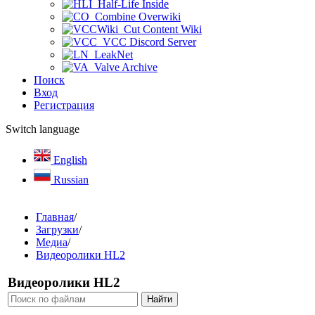
Half-Life Inside
Combine Overwiki
Cut Content Wiki
VCC Discord Server
LeakNet
Valve Archive
Поиск
Вход
Регистрация
Switch language
English
Russian
Главная
/
Загрузки
/
Медиа
/
Видеоролики HL2
Видеоролики HL2