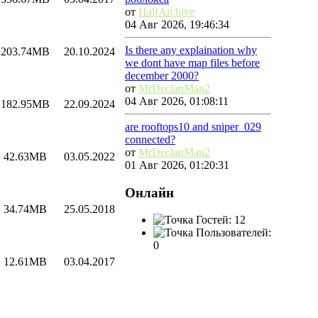
от
HalfArchive
04 Авг 2026, 19:46:34
Is there any explaination why
203.74MB
20.10.2024
we dont have map files before
december 2000?
от
MrDeclanMan2
04 Авг 2026, 01:08:11
182.95MB
22.09.2024
are rooftops10 and sniper_029
connected?
от
MrDeclanMan2
42.63MB
03.05.2022
01 Авг 2026, 01:20:31
Онлайн
34.74MB
25.05.2018
Гостей: 12
Пользователей:
0
12.61MB
03.04.2017