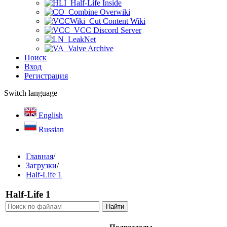
Half-Life Inside
Combine Overwiki
Cut Content Wiki
VCC Discord Server
LeakNet
Valve Archive
Поиск
Вход
Регистрация
Switch language
English
Russian
Главная
/
Загрузки
/
Half-Life 1
Half-Life 1
Подразделы