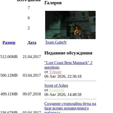
Галерея
7
6
2
Team GabeN
Размер
Дата
Недавние обсуждения
512.06MB
21.04.2017
"Lost Coast Beta Mappack" 2
questions
от
T-braze
500.12MB
03.04.2017
06 Авг 2026, 22:36:18
Scent of Ashes
от
ComDoll
499.11MB
09.07.2018
06 Авг 2026, 14:48:58
Создание сторилайна беты на
базе всеми ненавидимого
роблокса
336.67MB
03.04.2017