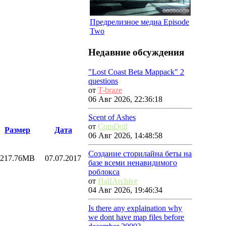
Предрелизное медиа Episode
Two
Недавние обсуждения
"Lost Coast Beta Mappack" 2
questions
от
T-braze
06 Авг 2026, 22:36:18
Scent of Ashes
от
ComDoll
Размер
Дата
06 Авг 2026, 14:48:58
Создание сторилайна беты на
217.76MB
07.07.2017
базе всеми ненавидимого
роблокса
от
HalfArchive
04 Авг 2026, 19:46:34
Is there any explaination why
we dont have map files before