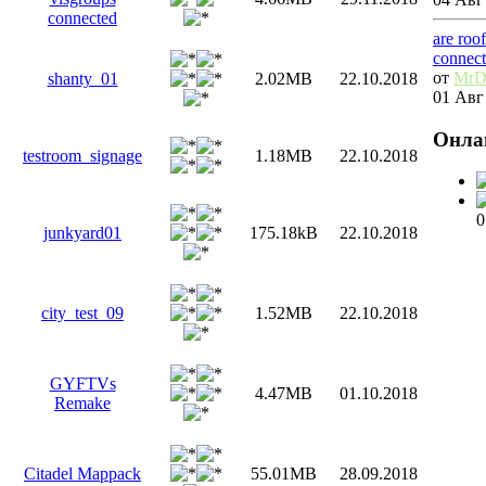
connected
are roo
connec
от
MrD
shanty_01
2.02MB
22.10.2018
01 Авг 
Онла
testroom_signage
1.18MB
22.10.2018
0
junkyard01
175.18kB
22.10.2018
city_test_09
1.52MB
22.10.2018
GYFTVs
4.47MB
01.10.2018
Remake
Citadel Mappack
55.01MB
28.09.2018