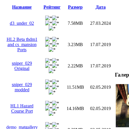
Название
Рейтинг
Размер
Дата
d3_under_02
7.58MB
27.03.2024
HL2 Beta thdm1
and cs_mansion
3.23MB
17.07.2019
Ports
sniper_029
2.22MB
17.07.2019
Original
Галер
sniper_029
11.51MB
02.05.2019
modded
HL1 Hazard
14.16MB
02.05.2019
Course Port
demo_matgallery