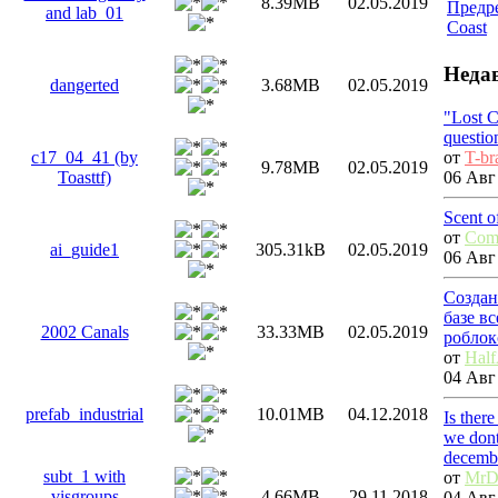
8.39MB
02.05.2019
Предре
and lab_01
Coast
Неда
dangerted
3.68MB
02.05.2019
"Lost 
questio
от
T-br
c17_04_41 (by
9.78MB
02.05.2019
06 Авг 
Toasttf)
Scent o
от
Com
ai_guide1
305.31kB
02.05.2019
06 Авг 
Создан
базе в
2002 Canals
33.33MB
02.05.2019
роблок
от
Half
04 Авг 
prefab_industrial
10.01MB
04.12.2018
Is ther
we dont
decemb
subt_1 with
от
MrD
visgroups
4.66MB
29.11.2018
04 Авг 