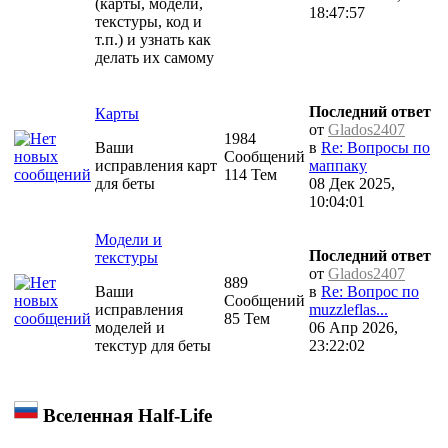
(карты, модели,
18:47:57
текстуры, код и
т.п.) и узнать как
делать их самому
Последний ответ
Карты
от
Glados2407
1984
Ваши
в
Re: Вопросы по
Сообщений
исправления карт
маппаку
114 Тем
для беты
08 Дек 2025,
10:04:01
Модели и
Последний ответ
текстуры
от
Glados2407
889
Ваши
в
Re: Вопрос по
Сообщений
исправления
muzzleflas...
85 Тем
моделей и
06 Апр 2026,
текстур для беты
23:22:02
Вселенная Half-Life