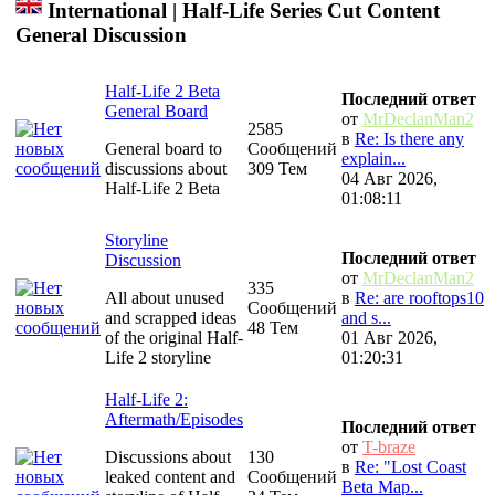
International | Half-Life Series Cut Content
General Discussion
Half-Life 2 Beta
Последний ответ
General Board
от
MrDeclanMan2
2585
в
Re: Is there any
General board to
Сообщений
explain...
discussions about
309 Тем
04 Авг 2026,
Half-Life 2 Beta
01:08:11
Storyline
Последний ответ
Discussion
от
MrDeclanMan2
335
All about unused
в
Re: are rooftops10
Сообщений
and scrapped ideas
and s...
48 Тем
of the original Half-
01 Авг 2026,
Life 2 storyline
01:20:31
Half-Life 2:
Aftermath/Episodes
Последний ответ
от
T-braze
Discussions about
130
в
Re: "Lost Coast
leaked content and
Сообщений
Beta Map...