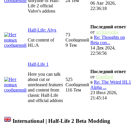
storyline of Half-
24 Тем
06 Авг 2026,
Life 2 official
22:36:18
Valve's addons
Последний ответ
Half-Life: Alyx
от
archonveins
73
в
Re: Thoughts on
Cut content of
Сообщений
Beta con...
HL:A
9 Тем
14 Дек 2024,
22:56:56
Half-Life 1
Последний ответ
Here you can talk
от
ComDoll
about cut or
525
в
Re: The Weird HL1
unreleased features
Сообщений
Alpha ...
and content from
116 Тем
23 Июл 2026,
classic Half-Life
21:45:14
and official addons
International | Half-Life 2 Beta Modding