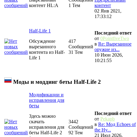
контент HL:A
1 Тем
контент
02 Янв 2021,
17:33:12
Half-Life 1
Последний ответ
от
0PointfiveTwo
Обсуждение
417
в
Re: Вырезанное
вырезанного
Сообщений
оружие из...
контента из Half-
31 Тем
10 Июн 2026,
Life 1
10:21:55
Моды и моддинг беты Half-Life 2
Модификации и
исправления для
беты
Последний ответ
Здесь можно
от
Pekapb
скачать
3442
в
Re: Мод Echoes of
исправления для
Сообщений
the Hy...
беты Half-Life 2
92 Тем
21 Июл 2026,