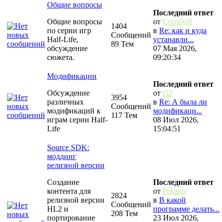
Общие вопросы
Последний ответ
Общие вопросы
от
ComDoll
1404
по серии игр
в
Re: как и куда
Сообщений
Half-Life,
устанавли...
89 Тем
обсуждение
07 Мая 2026,
сюжета.
09:20:34
Модификации
Последний ответ
Обсуждение
от
t52
3954
различных
в
Re: А была ли
Сообщений
модификаций к
модификаци...
117 Тем
играм серии Half-
08 Июл 2026,
Life
15:04:51
Source SDK:
моддинг
релизной версии
Создание
Последний ответ
контента для
от
Pekapb
2824
релизной версии
в
В какой
Сообщений
HL2 и
программе делать...
208 Тем
портирование
23 Июл 2026,