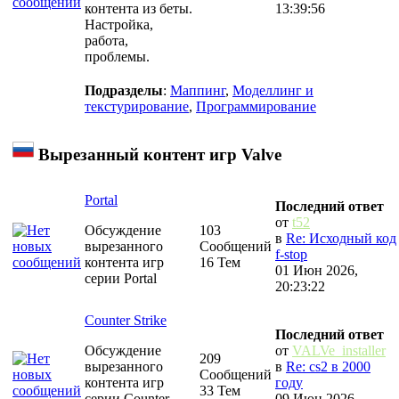
контента из беты.
13:39:56
Настройка,
работа,
проблемы.
Подразделы
:
Маппинг
,
Моделлинг и
текстурирование
,
Программирование
Вырезанный контент игр Valve
Portal
Последний ответ
от
t52
Обсуждение
103
в
Re: Исходный код
вырезанного
Сообщений
f-stop
контента игр
16 Тем
01 Июн 2026,
серии Portal
20:23:22
Counter Strike
Последний ответ
Обсуждение
от
VALVe_installer
209
вырезанного
в
Re: cs2 в 2000
Сообщений
контента игр
году
33 Тем
серии Counter
09 Июн 2026,