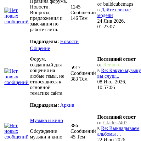
Правила форума.
от buildcubemaps
Новости.
1245
в
Дайте слитые
Вопросы,
Сообщений
модели
предложения и
146 Тем
24 Янв 2026,
замечания по
01:23:07
работе сайта.
Подразделы
:
Новости
Общение
Форум,
Последний ответ
созданный для
от
Remmo
5917
общения на
в
Re: Какую музыку
Сообщений
любые темы, не
вы слуш...
383 Тем
относящиеся к
08 Июл 2026,
основной
10:57:06
тематике сайта.
Подразделы
:
Архив
Последний ответ
Музыка и кино
от
Glados2407
386
в
Re: Выкладываем
Обсуждение
Сообщений
альбомы ...
музыки и кино
45 Тем
22 Июн 2026,