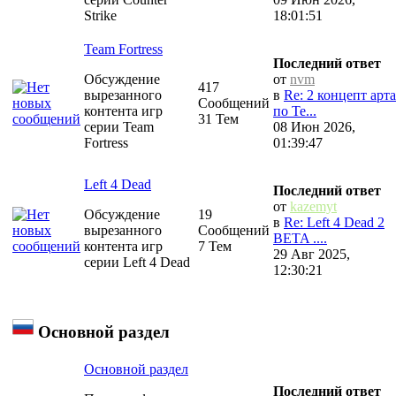
Strike
18:01:51
Team Fortress
Последний ответ
Обсуждение
от
nvm
417
вырезанного
в
Re: 2 концепт арта
Сообщений
контента игр
по Te...
31 Тем
серии Team
08 Июн 2026,
Fortress
01:39:47
Left 4 Dead
Последний ответ
от
kazemyt
Обсуждение
19
в
Re: Left 4 Dead 2
вырезанного
Сообщений
BETA ....
контента игр
7 Тем
29 Авг 2025,
серии Left 4 Dead
12:30:21
Основной раздел
Основной раздел
Последний ответ