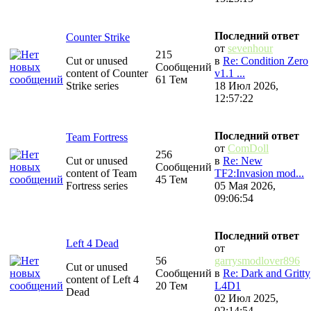
Последний ответ
Counter Strike
от
sevenhour
215
Cut or unused
в
Re: Condition Zero
Сообщений
content of Counter
v1.1 ...
61 Тем
Strike series
18 Июл 2026,
12:57:22
Последний ответ
Team Fortress
от
ComDoll
256
Cut or unused
в
Re: New
Сообщений
content of Team
TF2:Invasion mod...
45 Тем
Fortress series
05 Мая 2026,
09:06:54
Последний ответ
Left 4 Dead
от
56
garrysmodlover896
Cut or unused
Сообщений
в
Re: Dark and Gritty
content of Left 4
20 Тем
L4D1
Dead
02 Июл 2025,
02:14:54