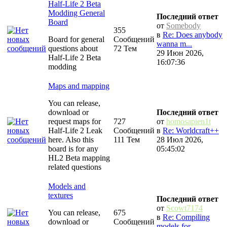
Half-Life 2 Beta
Modding General
Последний ответ
Board
от
Somebody
355
в
Re: Does anybody
Board for general
Сообщений
wanna m...
questions about
72 Тем
29 Июн 2026,
Half-Life 2 Beta
16:07:36
modding
Maps and mapping
You can release,
download or
Последний ответ
request maps for
727
от
homosapien1t
Half-Life 2 Leak
Сообщений
в
Re: Worldcraft++
here. Also this
111 Тем
28 Июл 2026,
board is for any
05:45:02
HL2 Beta mapping
related questions
Models and
textures
Последний ответ
от
Scowt7174
You can release,
675
в
Re: Compiling
download or
Сообщений
models for...