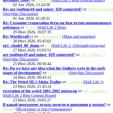
december 2000?
от
Valina35
(
Half-Life 2 Beta General Board
)
02 Авг 2026, 23:24:58
Re: are rooftops10 and sniper_029 connected?
от
MrDeclanMan
(
Storyline Discussion
)
01 Авг 2026, 01:20:31
Re: Создание сторилайна беты на базе всеми ненавидимого
роблокса
от
MrTim
(
Half-Life 2 Beta
)
29 Июл 2026, 16:07:35
Re: Worldcraft++
от
homosapien1t
(
Maps and mapping
)
28 Июл 2026, 05:45:02
ep1_citadel_00_demo
от
t52
(
Half-Life 2: Aftermath/эпизоды
)
27 Июл 2026, 01:03:51
are rooftops10 and sniper_029 connected?
от
npc_combine_s
(
Storyline Discussion
)
25 Июл 2026, 00:56:44
Re: Do we have any idea what the Stalkers were in the early
stages of development?
от
HalfArchive
(
Storyline Discussion
)
24 Июл 2026, 00:43:12
Re: The Weird HL1 Alpha Trailer
от
ComDoll
(
Half-Life 1
)
23 Июл 2026, 21:45:14
recreation of the weird 2001-2002 metrocop
от
npc_combine_s
(
Half-Life 2 Beta General Board
)
23 Июл 2026, 19:01:27
В какой программе делать модели и анимации к модам?
от
Pekapb
(
Моделлинг и текстурирование
)