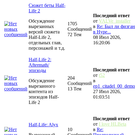
Сюжет беты Half-
Life 2
Последний ответ
Обсуждение
от
VALVe_installer
1705
вырезанных
в
Re: Был ли физган
Сообщений
версий сюжета
в Hype...
72 Тем
Half-Life 2,
08 Июл 2026,
отдельных глав,
16:20:06
персонажей и т.д.
Half-Life 2:
Aftermath/
Последний ответ
эпизоды
от
t52
204
Обсуждение
в
Сообщений
вырезанного
ep1_citadel_00_demo
13 Тем
контента из
27 Июл 2026,
эпизодов Half-
01:03:51
Life 2
Последний ответ
от
I love HLBeta
Half-Life: Alyx
10
в
Re:
Вырезанный
Сообщений
Предрелизный