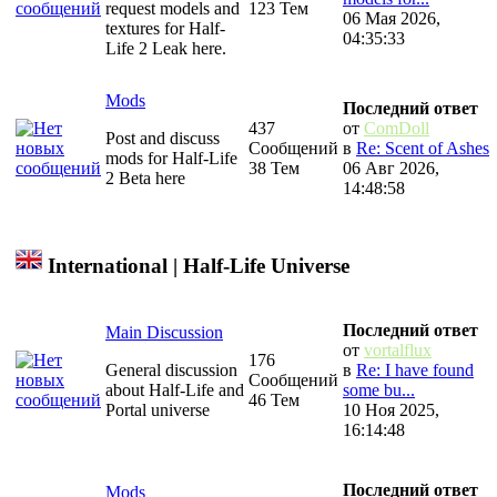
request models and
123 Тем
06 Мая 2026,
textures for Half-
04:35:33
Life 2 Leak here.
Mods
Последний ответ
437
от
ComDoll
Post and discuss
Сообщений
в
Re: Scent of Ashes
mods for Half-Life
38 Тем
06 Авг 2026,
2 Beta here
14:48:58
International | Half-Life Universe
Последний ответ
Main Discussion
от
vortalflux
176
General discussion
в
Re: I have found
Сообщений
about Half-Life and
some bu...
46 Тем
Portal universe
10 Ноя 2025,
16:14:48
Последний ответ
Mods