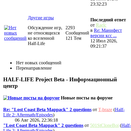
23:32:23
Другие игры
Последний ответ
от
Raelc
Обсуждение игр,
2293
в
Re: Манифест
не относящихся
Сообщений
версии ксс ...
ко вселенной
121 Тем
12 Июл 2026,
Half-Life
09:21:37
Нет новых сообщений
Перенаправление
HALF-LIFE Project Beta - Информационный
центр
Новые посты на форуме
Re: "Lost Coast Beta Mappack" 2 questions
от
T-braze
(
Half-
Life 2: Aftermath/Episodes
)
06 Авг 2026, 22:36:18
"Lost Coast Beta Mappack" 2 questions
от
501StCloneBoi
(
Half-
Life 2: Aftermath/Episodes
)