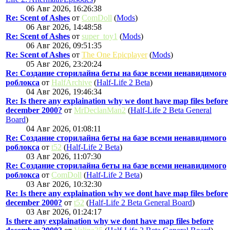
06 Авг 2026, 16:26:38
Re: Scent of Ashes
от
ComDoll
(
Mods
)
06 Авг 2026, 14:48:58
Re: Scent of Ashes
от
super_toy1
(
Mods
)
06 Авг 2026, 09:51:35
Re: Scent of Ashes
от
The One Epicplayer
(
Mods
)
05 Авг 2026, 23:20:24
Re: Создание сторилайна беты на базе всеми ненавидимого
роблокса
от
HalfArchive
(
Half-Life 2 Beta
)
04 Авг 2026, 19:46:34
Re: Is there any explaination why we dont have map files before
december 2000?
от
MrDeclanMan2
(
Half-Life 2 Beta General
Board
)
04 Авг 2026, 01:08:11
Re: Создание сторилайна беты на базе всеми ненавидимого
роблокса
от
t52
(
Half-Life 2 Beta
)
03 Авг 2026, 11:07:30
Re: Создание сторилайна беты на базе всеми ненавидимого
роблокса
от
ComDoll
(
Half-Life 2 Beta
)
03 Авг 2026, 10:32:30
Re: Is there any explaination why we dont have map files before
december 2000?
от
t52
(
Half-Life 2 Beta General Board
)
03 Авг 2026, 01:24:17
Is there any explaination why we dont have map files before