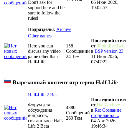
Don't ask for
06 Июн 2026,
support here and be
19:02:57
sure to follow the
rules!
Подразделы
:
Archive
Other games
Последний ответ
Here you can
158
от
0PointfiveTwo
discuss any video
Сообщений
в
BSP version 23
game other than
24 Тем
11 Июн 2026,
Half-Life
07:47:22
Вырезанный контент игр серии Half-Life
Half-Life 2 Beta
Последний ответ
Форум для
от
HalfArchive
4380
обсуждения
в
Re: Создание
Сообщений
вопросов,
сторилайна ...
260 Тем
связанных с Half-
04 Авг 2026,
Life 2 Beta
19:46:34