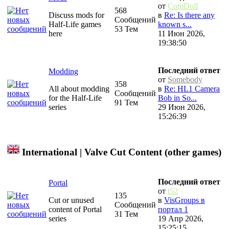
от
ComDoll
568
Discuss mods for
в
Re: Is there any
Сообщений
Half-Life games
known s...
53 Тем
here
11 Июн 2026,
19:38:50
Последний ответ
Modding
от
Somebody
358
All about modding
в
Re: HL1 Camera
Сообщений
for the Half-Life
Bob in So...
91 Тем
series
29 Июн 2026,
15:26:39
International | Valve Cut Content (other games)
Последний ответ
Portal
от
t52
135
Cut or unused
в
VisGroups в
Сообщений
content of Portal
портал 1
31 Тем
series
19 Апр 2026,
15:25:15