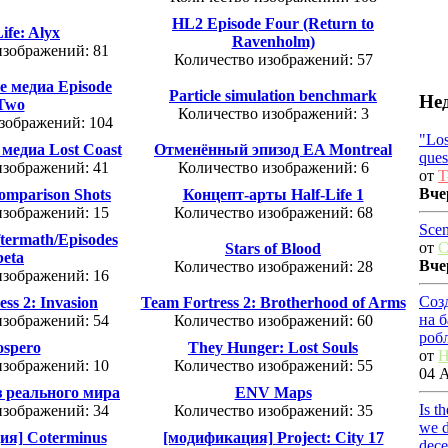
HL2 Episode Four (Return to
ife: Alyx
Ravenholm)
изображений: 81
Количество изображений: 57
е медиа Episode
Particle simulation benchmark
Не
Two
Количество изображений: 3
зображений: 104
"Los
медиа Lost Coast
Отменённый эпизод EA Montreal
ques
изображений: 41
Количество изображений: 6
от
T
Вче
omparison Shots
Концепт-арты Half-Life 1
изображений: 15
Количество изображений: 68
Scen
ftermath/Episodes
от
C
Stars of Blood
beta
Вче
Количество изображений: 28
изображений: 16
Соз
ss 2: Invasion
Team Fortress 2: Brotherhood of Arms
на 
изображений: 54
Количество изображений: 60
роб
ospero
They Hunger: Lost Souls
от
H
изображений: 10
Количество изображений: 55
04 А
 реального мира
ENV Maps
Is t
изображений: 34
Количество изображений: 35
we d
ия] Coterminus
[модификация] Project: City 17
dec