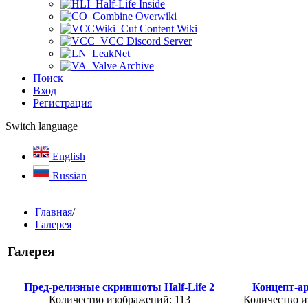
Half-Life Inside
Combine Overwiki
Cut Content Wiki
VCC Discord Server
LeakNet
Valve Archive
Поиск
Вход
Регистрация
Switch language
English
Russian
Главная
/
Галерея
Галерея
Пред-релизные скриншоты Half-Life 2
Концепт-ар
Количество изображений: 113
Количество и