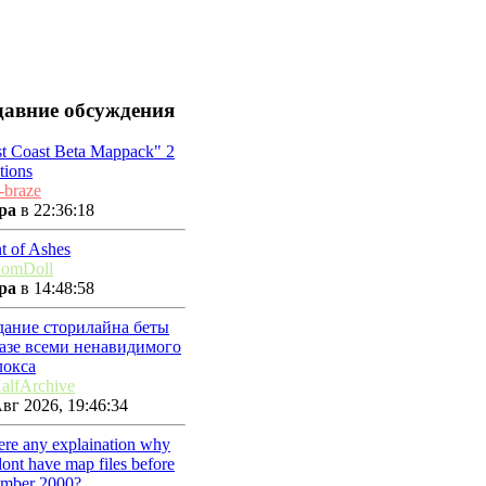
давние обсуждения
t Coast Beta Mappack" 2
tions
-braze
ра
в 22:36:18
t of Ashes
omDoll
ра
в 14:48:58
дание сторилайна беты
базе всеми ненавидимого
локса
alfArchive
вг 2026, 19:46:34
here any explaination why
ont have map files before
ember 2000?