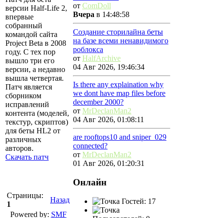
от
ComDoll
версии Half-Life 2,
Вчера
в 14:48:58
впервые
собранный
Создание сторилайна беты
командой сайта
на базе всеми ненавидимого
Project Beta в 2008
роблокса
году. С тех пор
от
HalfArchive
вышло три его
04 Авг 2026, 19:46:34
версии, а недавно
вышла четвертая.
Is there any explaination why
Патч является
we dont have map files before
сборником
december 2000?
исправлений
от
MrDeclanMan2
контента (моделей,
04 Авг 2026, 01:08:11
текстур, скриптов)
для беты HL2 от
are rooftops10 and sniper_029
различных
connected?
авторов.
от
MrDeclanMan2
Скачать патч
01 Авг 2026, 01:20:31
Онлайн
Страницы:
Назад
Гостей: 17
1
Powered by:
SMF