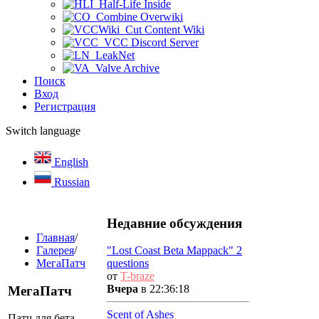
Half-Life Inside
Combine Overwiki
Cut Content Wiki
VCC Discord Server
LeakNet
Valve Archive
Поиск
Вход
Регистрация
Switch language
English
Russian
Недавние обсуждения
Главная
/
Галерея
/
"Lost Coast Beta Mappack" 2
МегаПатч
questions
от
T-braze
Вчера
в 22:36:18
МегаПатч
Scent of Ashes
Патч для бета