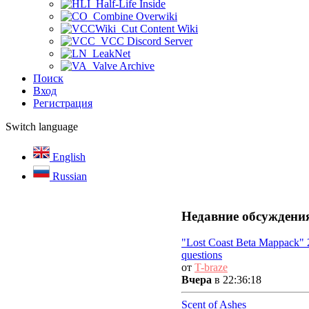
Half-Life Inside
Combine Overwiki
Cut Content Wiki
VCC Discord Server
LeakNet
Valve Archive
Поиск
Вход
Регистрация
Switch language
English
Russian
Недавние обсуждени
"Lost Coast Beta Mappack" 
questions
от
T-braze
Вчера
в 22:36:18
Scent of Ashes