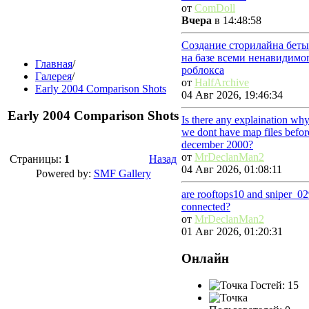
от
ComDoll
Вчера
в 14:48:58
Создание сторилайна беты
на базе всеми ненавидимо
Главная
/
роблокса
Галерея
/
от
HalfArchive
Early 2004 Comparison Shots
04 Авг 2026, 19:46:34
Early 2004 Comparison Shots
Is there any explaination wh
we dont have map files befor
december 2000?
от
MrDeclanMan2
Страницы:
1
Назад
04 Авг 2026, 01:08:11
Powered by:
SMF Gallery
are rooftops10 and sniper_0
connected?
от
MrDeclanMan2
01 Авг 2026, 01:20:31
Онлайн
Гостей: 15