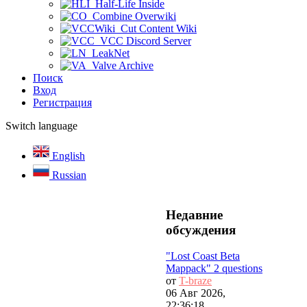
Half-Life Inside
Combine Overwiki
Cut Content Wiki
VCC Discord Server
LeakNet
Valve Archive
Поиск
Вход
Регистрация
Switch language
English
Russian
Недавние
обсуждения
"Lost Coast Beta
Mappack" 2 questions
от
T-braze
06 Авг 2026,
22:36:18