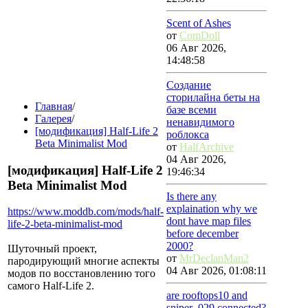
Scent of Ashes
от
ComDoll
06 Авг 2026,
14:48:58
Создание
сторилайна беты на
Главная
/
базе всеми
Галерея
/
ненавидимого
[модификация] Half-Life 2
роблокса
Beta Minimalist Mod
от
HalfArchive
04 Авг 2026,
[модификация] Half-Life 2
19:46:34
Beta Minimalist Mod
Is there any
explaination why we
https://www.moddb.com/mods/half-
dont have map files
life-2-beta-minimalist-mod
before december
2000?
Шуточный проект,
от
MrDeclanMan2
пародирующий многие аспекты
04 Авг 2026, 01:08:11
модов по восстановлению того
самого Half-Life 2.
are rooftops10 and
sniper_029 connected?