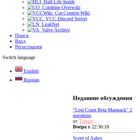
Half-Life Inside
Combine Overwiki
Cut Content Wiki
VCC Discord Server
LeakNet
Valve Archive
Поиск
Вход
Регистрация
Switch language
English
Russian
Недавние обсуждения
"Lost Coast Beta Mappack" 2
questions
от
T-braze
Вчера
в 22:36:18
Scent of Ashes