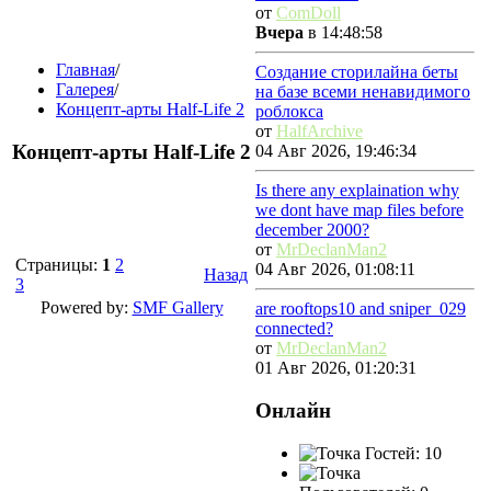
от
ComDoll
Вчера
в 14:48:58
Главная
/
Создание сторилайна беты
Галерея
/
на базе всеми ненавидимого
Концепт-арты Half-Life 2
роблокса
от
HalfArchive
Концепт-арты Half-Life 2
04 Авг 2026, 19:46:34
Is there any explaination why
we dont have map files before
december 2000?
от
MrDeclanMan2
Страницы:
1
2
04 Авг 2026, 01:08:11
Назад
3
Powered by:
SMF Gallery
are rooftops10 and sniper_029
connected?
от
MrDeclanMan2
01 Авг 2026, 01:20:31
Онлайн
Гостей: 10