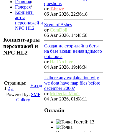
Главная
/
questions
Галерея
/
от
T-braze
Концепт-
06 Авг 2026, 22:36:18
арты
персонажей и
Scent of Ashes
NPC HL2
от
ComDoll
06 Авг 2026, 14:48:58
Концепт-арты
персонажей и
Создание сторилайна беты
на базе всеми ненавидимого
NPC HL2
роблокса
от
HalfArchive
04 Авг 2026, 19:46:34
Is there any explaination why
Страницы:
we dont have map files before
Назад
1
2
3
december 2000?
от
MrDeclanMan2
Powered by:
SMF
04 Авг 2026, 01:08:11
Gallery
Онлайн
Гостей: 13