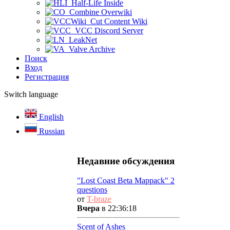
Half-Life Inside
Combine Overwiki
Cut Content Wiki
VCC Discord Server
LeakNet
Valve Archive
Поиск
Вход
Регистрация
Switch language
English
Russian
Недавние обсуждения
"Lost Coast Beta Mappack" 2
questions
от
T-braze
Вчера
в 22:36:18
Scent of Ashes