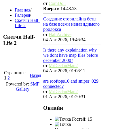
от
ComDoll
Вчера
в 14:48:58
Главная
/
Галерея
/
Создание сторилайна беты
Скетчи Half-
на базе всеми ненавидимого
Life 2
роблокса
от
HalfArchive
Скетчи Half-
04 Авг 2026, 19:46:34
Life 2
Is there any explaination why
we dont have map files before
december 2000?
от
MrDeclanMan2
04 Авг 2026, 01:08:11
Страницы:
Назад
1
2
are rooftops10 and sniper_029
Powered by:
SMF
connected?
Gallery
от
MrDeclanMan2
01 Авг 2026, 01:20:31
Онлайн
Гостей: 15