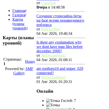
от
ComDoll
Вчера
в 14:48:58
Главная
/
Галерея
/
Создание сторилайна беты
Карты
на базе всеми ненавидимого
(планы
роблокса
уровней)
от
HalfArchive
04 Авг 2026, 19:46:34
Карты (планы
Is there any explaination why
уровней)
we dont have map files before
december 2000?
от
MrDeclanMan2
Страницы:
04 Авг 2026, 01:08:11
Назад
1
are rooftops10 and sniper_029
Powered by:
SMF
connected?
Gallery
от
MrDeclanMan2
01 Авг 2026, 01:20:31
Онлайн
Гостей: 7