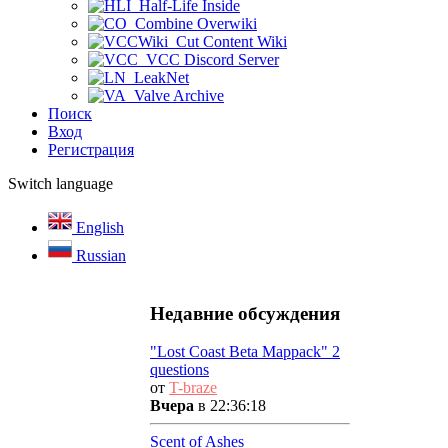
Half-Life Inside
Combine Overwiki
Cut Content Wiki
VCC Discord Server
LeakNet
Valve Archive
Поиск
Вход
Регистрация
Switch language
English
Russian
Недавние обсуждения
"Lost Coast Beta Mappack" 2
questions
от
T-braze
Вчера
в 22:36:18
Scent of Ashes