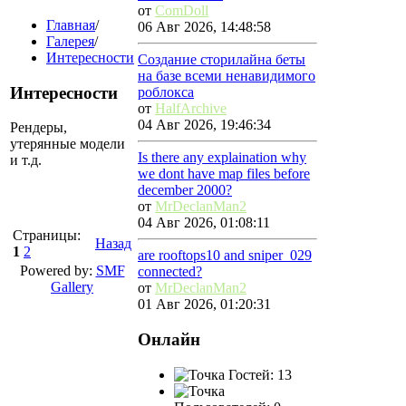
от
ComDoll
Главная
/
06 Авг 2026, 14:48:58
Галерея
/
Интересности
Создание сторилайна беты
на базе всеми ненавидимого
Интересности
роблокса
от
HalfArchive
04 Авг 2026, 19:46:34
Рендеры,
утерянные модели
Is there any explaination why
и т.д.
we dont have map files before
december 2000?
от
MrDeclanMan2
04 Авг 2026, 01:08:11
Страницы:
Назад
1
2
are rooftops10 and sniper_029
Powered by:
SMF
connected?
Gallery
от
MrDeclanMan2
01 Авг 2026, 01:20:31
Онлайн
Гостей: 13