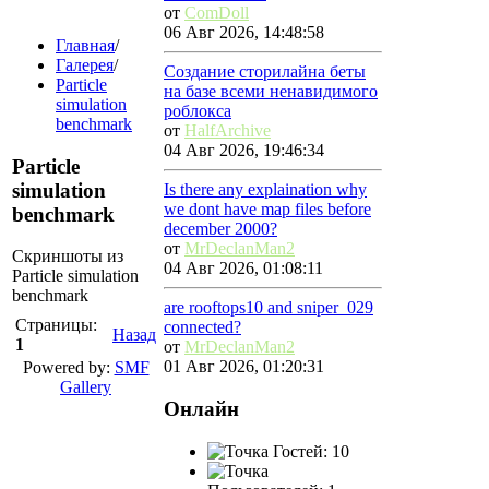
от
ComDoll
06 Авг 2026, 14:48:58
Главная
/
Галерея
/
Создание сторилайна беты
Particle
на базе всеми ненавидимого
simulation
роблокса
benchmark
от
HalfArchive
04 Авг 2026, 19:46:34
Particle
simulation
Is there any explaination why
we dont have map files before
benchmark
december 2000?
от
MrDeclanMan2
Скриншоты из
04 Авг 2026, 01:08:11
Particle simulation
benchmark
are rooftops10 and sniper_029
Страницы:
connected?
Назад
1
от
MrDeclanMan2
01 Авг 2026, 01:20:31
Powered by:
SMF
Gallery
Онлайн
Гостей: 10