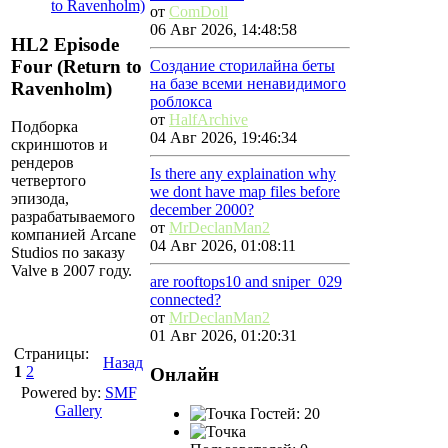
to Ravenholm)
от
ComDoll
06 Авг 2026, 14:48:58
HL2 Episode
Four (Return to
Создание сторилайна беты
на базе всеми ненавидимого
Ravenholm)
роблокса
от
HalfArchive
Подборка
04 Авг 2026, 19:46:34
скриншотов и
рендеров
Is there any explaination why
четвертого
we dont have map files before
эпизода,
december 2000?
разрабатываемого
от
MrDeclanMan2
компанией Arcane
04 Авг 2026, 01:08:11
Studios по заказу
Valve в 2007 году.
are rooftops10 and sniper_029
connected?
от
MrDeclanMan2
01 Авг 2026, 01:20:31
Страницы:
Назад
1
2
Онлайн
Powered by:
SMF
Gallery
Гостей: 20