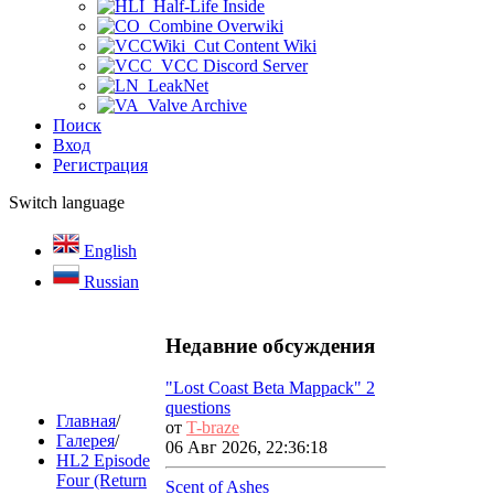
Half-Life Inside
Combine Overwiki
Cut Content Wiki
VCC Discord Server
LeakNet
Valve Archive
Поиск
Вход
Регистрация
Switch language
English
Russian
Недавние обсуждения
"Lost Coast Beta Mappack" 2
questions
Главная
/
от
T-braze
Галерея
/
06 Авг 2026, 22:36:18
HL2 Episode
Four (Return
Scent of Ashes