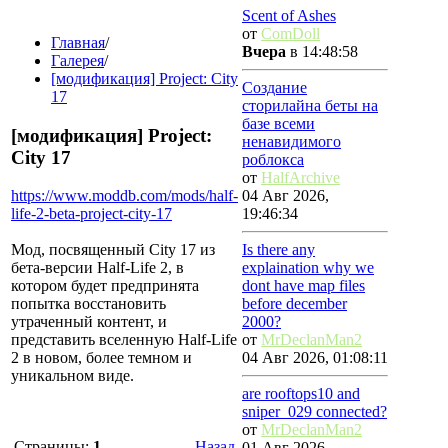
Scent of Ashes
от
ComDoll
Главная
/
Вчера
в 14:48:58
Галерея
/
[модификация] Project: City
Создание
17
сторилайна беты на
базе всеми
[модификация] Project:
ненавидимого
City 17
роблокса
от
HalfArchive
https://www.moddb.com/mods/half-
04 Авг 2026,
life-2-beta-project-city-17
19:46:34
Мод, посвященный City 17 из
Is there any
бета-версии Half-Life 2, в
explaination why we
котором будет предпринята
dont have map files
попытка восстановить
before december
утраченный контент, и
2000?
представить вселенную Half-Life
от
MrDeclanMan2
2 в новом, более темном и
04 Авг 2026, 01:08:11
уникальном виде.
are rooftops10 and
sniper_029 connected?
от
MrDeclanMan2
Страницы:
1
Назад
01 Авг 2026,