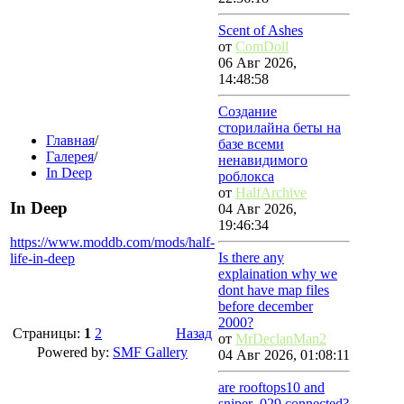
Scent of Ashes
от
ComDoll
06 Авг 2026,
14:48:58
Создание
сторилайна беты на
Главная
/
базе всеми
Галерея
/
ненавидимого
In Deep
роблокса
от
HalfArchive
In Deep
04 Авг 2026,
19:46:34
https://www.moddb.com/mods/half-
Is there any
life-in-deep
explaination why we
dont have map files
before december
2000?
Страницы:
1
2
Назад
от
MrDeclanMan2
Powered by:
SMF Gallery
04 Авг 2026, 01:08:11
are rooftops10 and
sniper_029 connected?