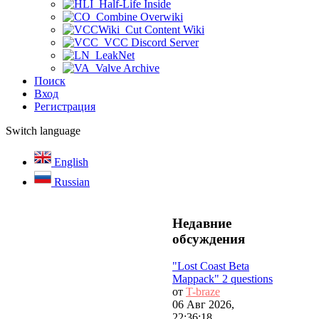
Half-Life Inside
Combine Overwiki
Cut Content Wiki
VCC Discord Server
LeakNet
Valve Archive
Поиск
Вход
Регистрация
Switch language
English
Russian
Недавние
обсуждения
"Lost Coast Beta
Mappack" 2 questions
от
T-braze
06 Авг 2026,
22:36:18