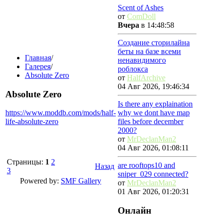
Scent of Ashes
от
ComDoll
Вчера
в 14:48:58
Создание сторилайна
беты на базе всеми
Главная
/
ненавидимого
Галерея
/
роблокса
Absolute Zero
от
HalfArchive
04 Авг 2026, 19:46:34
Absolute Zero
Is there any explaination
https://www.moddb.com/mods/half-
why we dont have map
life-absolute-zero
files before december
2000?
от
MrDeclanMan2
04 Авг 2026, 01:08:11
Страницы:
1
2
are rooftops10 and
Назад
3
sniper_029 connected?
Powered by:
SMF Gallery
от
MrDeclanMan2
01 Авг 2026, 01:20:31
Онлайн