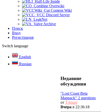
Half-Life Inside
Combine Overwiki
Cut Content Wiki
VCC Discord Server
LeakNet
Valve Archive
Поиск
Вход
Регистрация
Switch language
English
Russian
Недавние
обсуждения
"Lost Coast Beta
Mappack" 2 questions
от
T-braze
Вчера
в 22:36:18