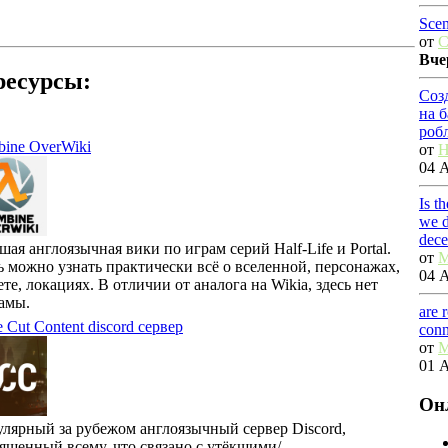
Scen
от
C
Вче
ресурсы:
Соз
на 
роб
ine OverWiki
от
H
04 А
Is t
we d
dec
шая англоязычная вики по играм серий Half-Life и Portal.
от
M
ь можно узнать практически всё о вселенной, персонажах,
04 А
те, локациях. В отличии от аналога на Wikia, здесь нет
амы.
are 
e Cut Content discord сервер
conn
от
M
01 А
Он
лярный за рубежом англоязычный сервер Discord,
ященный всему, что связано с утёкшими/