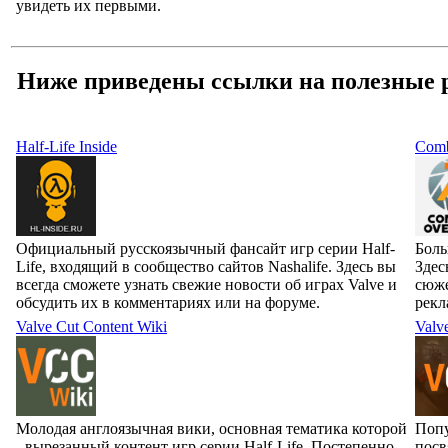
увидеть их первыми.
Ниже приведены ссылки на полезные 
Half-Life Inside
Comb
Официальный русскоязычный фансайт игр серии Half-
Боль
Life, входящий в сообщество сайтов Nashalife. Здесь вы
Здес
всегда сможете узнать свежие новости об играх Valve и
сюже
обсудить их в комментариях или на форуме.
рекл
Valve Cut Content Wiki
Valv
Молодая англоязычная вики, основная тематика которой
Попу
- вырезанный контент игр серии Half-Life. Постепенно
посв