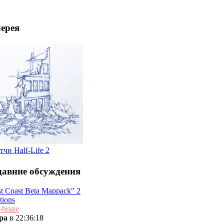
лерея
тчи Half-Life 2
давние обсуждения
t Coast Beta Mappack" 2
tions
-braze
ра
в 22:36:18