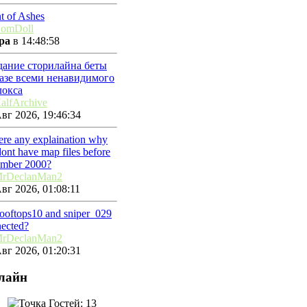
t of Ashes
omDoll
ра
в 14:48:58
дание сторилайна беты
базе всеми ненавидимого
локса
alfArchive
вг 2026, 19:46:34
here any explaination why
ont have map files before
ember 2000?
rDeclanMan2
вг 2026, 01:08:11
rooftops10 and sniper_029
ected?
rDeclanMan2
вг 2026, 01:20:31
лайн
Гостей: 13