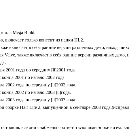
т для Mega Build.
ов, включает только контент из папки HL2.
акже включает в себя ранние версии различных демо, находящихс
я Valve, также включает в себя ранние версии различных демо, 
да.
я 2001 года по середину [li]2001 года.
 конца 2001 по начало 2002 года.
а 2002 года по середину [li]2002 года.
 конца 2002 по начало 2003 [li]года.
а 2003 года по середину [li]2003 года.
 сборке Half-Life 2, выпущенной в сентябре 2003 года.(исправ
 состояния, все они снабжены соответствующими эпохе визуаль