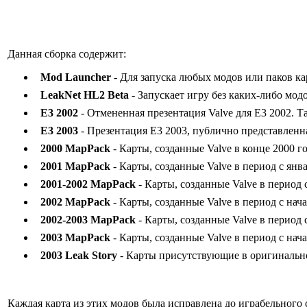
Данная сборка содержит:
Mod Launcher
- Для запуска любых модов или паков кар
LeakNet HL2 Beta
- Запускает игру без каких-либо мод
E3 2002
- Отмененная презентация Valve для E3 2002. Т
E3 2003
- Презентация E3 2003, публично представленна
2000 MapPack
- Карты, созданные Valve в конце 2000 го
2001 MapPack
- Карты, созданные Valve в период с январ
2001-2002 MapPack
- Карты, созданные Valve в период с
2002 MapPack
- Карты, созданные Valve в период с начал
2002-2003 MapPack
- Карты, созданные Valve в период с
2003 MapPack
- Карты, созданные Valve в период с начал
2003 Leak Story
- Карты присутствующие в оригинальной
Каждая карта из этих модов была исправлена до играбельного