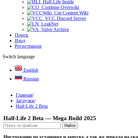
Half-Life Inside
Combine Overwiki
Cut Content Wiki
VCC Discord Server
LeakNet
Valve Archive
Поиск
Вход
Регистрация
Switch language
English
Russian
Главная
/
Загрузки
/
Half-Life 2 Beta
Half-Life 2 Beta — Mega Build 2025
Инструкцию по установке и запуску, а так же зеркала на с