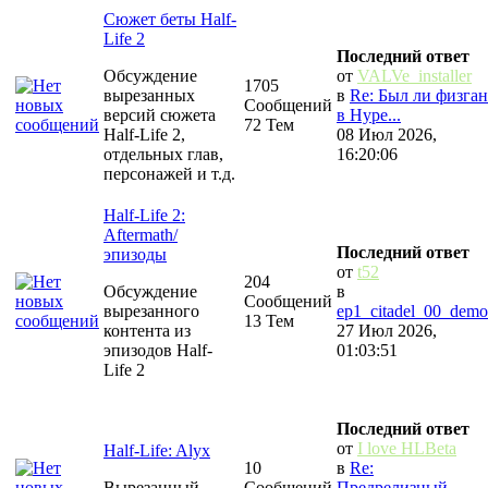
Сюжет беты Half-
Life 2
Последний ответ
Обсуждение
от
VALVe_installer
1705
вырезанных
в
Re: Был ли физган
Сообщений
версий сюжета
в Hype...
72 Тем
Half-Life 2,
08 Июл 2026,
отдельных глав,
16:20:06
персонажей и т.д.
Half-Life 2:
Aftermath/
Последний ответ
эпизоды
от
t52
204
Обсуждение
в
Сообщений
вырезанного
ep1_citadel_00_demo
13 Тем
контента из
27 Июл 2026,
эпизодов Half-
01:03:51
Life 2
Последний ответ
от
I love HLBeta
Half-Life: Alyx
10
в
Re:
Вырезанный
Сообщений
Предрелизный