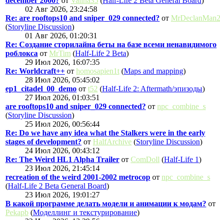
december 2000?
от
Valina35
(
Half-Life 2 Beta General Board
)
02 Авг 2026, 23:24:58
Re: are rooftops10 and sniper_029 connected?
от
MrDeclanMan
(
Storyline Discussion
)
01 Авг 2026, 01:20:31
Re: Создание сторилайна беты на базе всеми ненавидимого
роблокса
от
MrTim
(
Half-Life 2 Beta
)
29 Июл 2026, 16:07:35
Re: Worldcraft++
от
homosapien1t
(
Maps and mapping
)
28 Июл 2026, 05:45:02
ep1_citadel_00_demo
от
t52
(
Half-Life 2: Aftermath/эпизоды
)
27 Июл 2026, 01:03:51
are rooftops10 and sniper_029 connected?
от
npc_combine_s
(
Storyline Discussion
)
25 Июл 2026, 00:56:44
Re: Do we have any idea what the Stalkers were in the early
stages of development?
от
HalfArchive
(
Storyline Discussion
)
24 Июл 2026, 00:43:12
Re: The Weird HL1 Alpha Trailer
от
ComDoll
(
Half-Life 1
)
23 Июл 2026, 21:45:14
recreation of the weird 2001-2002 metrocop
от
npc_combine_s
(
Half-Life 2 Beta General Board
)
23 Июл 2026, 19:01:27
В какой программе делать модели и анимации к модам?
от
Pekapb
(
Моделлинг и текстурирование
)