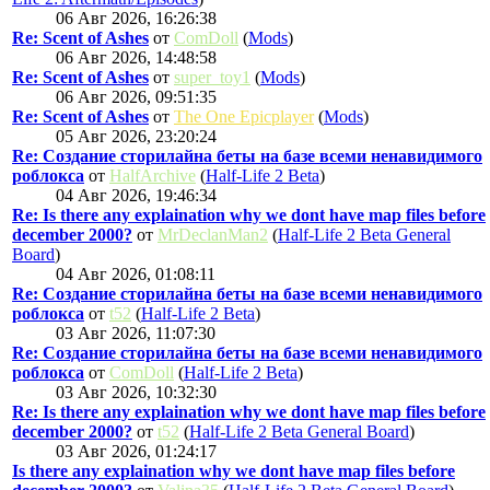
06 Авг 2026, 16:26:38
Re: Scent of Ashes
от
ComDoll
(
Mods
)
06 Авг 2026, 14:48:58
Re: Scent of Ashes
от
super_toy1
(
Mods
)
06 Авг 2026, 09:51:35
Re: Scent of Ashes
от
The One Epicplayer
(
Mods
)
05 Авг 2026, 23:20:24
Re: Создание сторилайна беты на базе всеми ненавидимого
роблокса
от
HalfArchive
(
Half-Life 2 Beta
)
04 Авг 2026, 19:46:34
Re: Is there any explaination why we dont have map files before
december 2000?
от
MrDeclanMan2
(
Half-Life 2 Beta General
Board
)
04 Авг 2026, 01:08:11
Re: Создание сторилайна беты на базе всеми ненавидимого
роблокса
от
t52
(
Half-Life 2 Beta
)
03 Авг 2026, 11:07:30
Re: Создание сторилайна беты на базе всеми ненавидимого
роблокса
от
ComDoll
(
Half-Life 2 Beta
)
03 Авг 2026, 10:32:30
Re: Is there any explaination why we dont have map files before
december 2000?
от
t52
(
Half-Life 2 Beta General Board
)
03 Авг 2026, 01:24:17
Is there any explaination why we dont have map files before