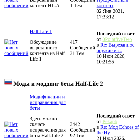
контент HL:A
1 Тем
контент
02 Янв 2021,
17:33:12
Half-Life 1
Последний ответ
от
0PointfiveTwo
Обсуждение
417
в
Re: Вырезанное
вырезанного
Сообщений
оружие из...
контента из Half-
31 Тем
10 Июн 2026,
Life 1
10:21:55
Моды и моддинг беты Half-Life 2
Модификации и
исправления для
беты
Последний ответ
Здесь можно
от
Pekapb
скачать
3442
в
Re: Мод Echoes of
исправления для
Сообщений
the Hy...
беты Half-Life 2
92 Тем
21 Июл 2026,