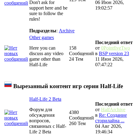
Don't ask for
06 Июн 2026,
support here and be
19:02:57
sure to follow the
rules!
Подразделы
:
Archive
Other games
Последний ответ
Here you can
158
от
0PointfiveTwo
discuss any video
Сообщений
в
BSP version 23
game other than
24 Тем
11 Июн 2026,
Half-Life
07:47:22
Вырезанный контент игр серии Half-Life
Half-Life 2 Beta
Последний ответ
Форум для
от
HalfArchive
4380
обсуждения
в
Re: Создание
Сообщений
вопросов,
сторилайна ...
260 Тем
связанных с Half-
04 Авг 2026,
Life 2 Beta
19:46:34