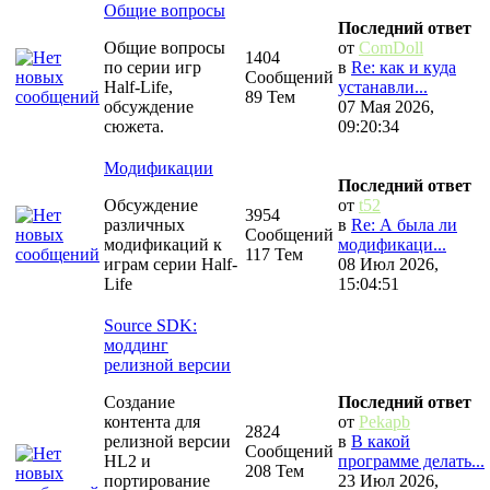
Общие вопросы
Последний ответ
Общие вопросы
от
ComDoll
1404
по серии игр
в
Re: как и куда
Сообщений
Half-Life,
устанавли...
89 Тем
обсуждение
07 Мая 2026,
сюжета.
09:20:34
Модификации
Последний ответ
Обсуждение
от
t52
3954
различных
в
Re: А была ли
Сообщений
модификаций к
модификаци...
117 Тем
играм серии Half-
08 Июл 2026,
Life
15:04:51
Source SDK:
моддинг
релизной версии
Создание
Последний ответ
контента для
от
Pekapb
2824
релизной версии
в
В какой
Сообщений
HL2 и
программе делать...
208 Тем
портирование
23 Июл 2026,