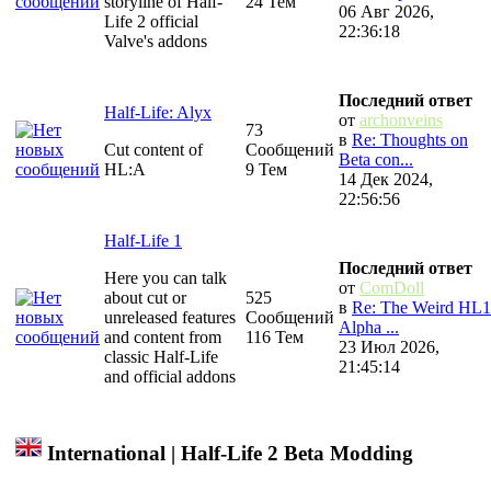
storyline of Half-
24 Тем
06 Авг 2026,
Life 2 official
22:36:18
Valve's addons
Последний ответ
Half-Life: Alyx
от
archonveins
73
в
Re: Thoughts on
Cut content of
Сообщений
Beta con...
HL:A
9 Тем
14 Дек 2024,
22:56:56
Half-Life 1
Последний ответ
Here you can talk
от
ComDoll
about cut or
525
в
Re: The Weird HL1
unreleased features
Сообщений
Alpha ...
and content from
116 Тем
23 Июл 2026,
classic Half-Life
21:45:14
and official addons
International | Half-Life 2 Beta Modding