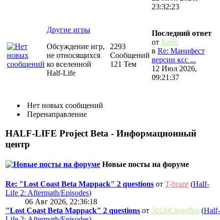
23:32:23
Другие игры
Последний ответ
от
Raelc
Обсуждение игр,
2293
в
Re: Манифест
не относящихся
Сообщений
версии ксс ...
ко вселенной
121 Тем
12 Июл 2026,
Half-Life
09:21:37
Нет новых сообщений
Перенаправление
HALF-LIFE Project Beta - Информационный
центр
Новые посты на форуме
Re: "Lost Coast Beta Mappack" 2 questions
от
T-braze
(
Half-
Life 2: Aftermath/Episodes
)
06 Авг 2026, 22:36:18
"Lost Coast Beta Mappack" 2 questions
от
501StCloneBoi
(
Half-
Life 2: Aftermath/Episodes
)