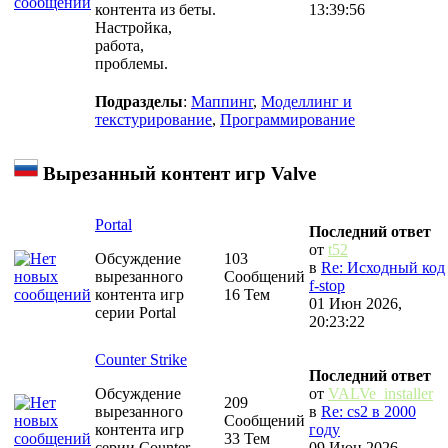
контента из беты.
13:39:56
Настройка,
работа,
проблемы.
Подразделы
:
Маппинг
,
Моделлинг и
текстурирование
,
Программирование
Вырезанный контент игр Valve
Portal
Последний ответ
от
t52
Обсуждение
103
в
Re: Исходный код
вырезанного
Сообщений
f-stop
контента игр
16 Тем
01 Июн 2026,
серии Portal
20:23:22
Counter Strike
Последний ответ
Обсуждение
от
VALVe_installer
209
вырезанного
в
Re: cs2 в 2000
Сообщений
контента игр
году
33 Тем
серии Counter
09 Июн 2026,