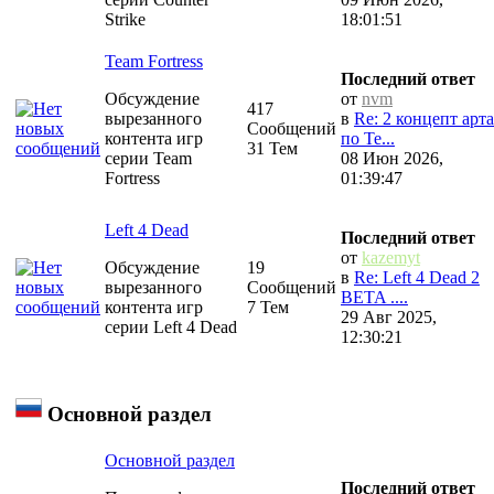
Strike
18:01:51
Team Fortress
Последний ответ
Обсуждение
от
nvm
417
вырезанного
в
Re: 2 концепт арта
Сообщений
контента игр
по Te...
31 Тем
серии Team
08 Июн 2026,
Fortress
01:39:47
Left 4 Dead
Последний ответ
от
kazemyt
Обсуждение
19
в
Re: Left 4 Dead 2
вырезанного
Сообщений
BETA ....
контента игр
7 Тем
29 Авг 2025,
серии Left 4 Dead
12:30:21
Основной раздел
Основной раздел
Последний ответ