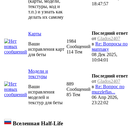
(карты, модели,
18:47:57
текстуры, код и
т.п.) и узнать как
делать их самому
Последний ответ
Карты
от
Glados2407
1984
Ваши
в
Re: Вопросы по
Сообщений
исправления карт
маппаку
114 Тем
для беты
08 Дек 2025,
10:04:01
Модели и
Последний ответ
текстуры
от
Glados2407
889
Ваши
в
Re: Вопрос по
Сообщений
исправления
muzzleflas...
85 Тем
моделей и
06 Апр 2026,
текстур для беты
23:22:02
Вселенная Half-Life