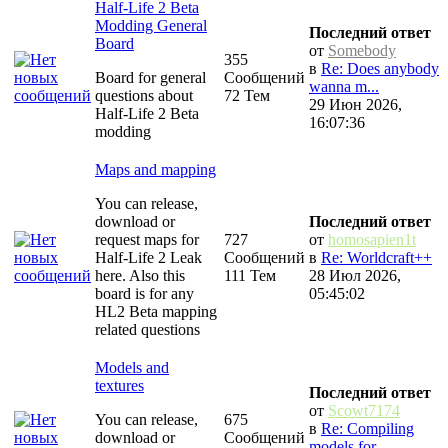
Half-Life 2 Beta
Modding General
Последний ответ
Board
от
Somebody
355
в
Re: Does anybody
Board for general
Сообщений
wanna m...
questions about
72 Тем
29 Июн 2026,
Half-Life 2 Beta
16:07:36
modding
Maps and mapping
You can release,
download or
Последний ответ
request maps for
727
от
homosapien1t
Half-Life 2 Leak
Сообщений
в
Re: Worldcraft++
here. Also this
111 Тем
28 Июл 2026,
board is for any
05:45:02
HL2 Beta mapping
related questions
Models and
textures
Последний ответ
от
Scowt7174
You can release,
675
в
Re: Compiling
download or
Сообщений
models for...