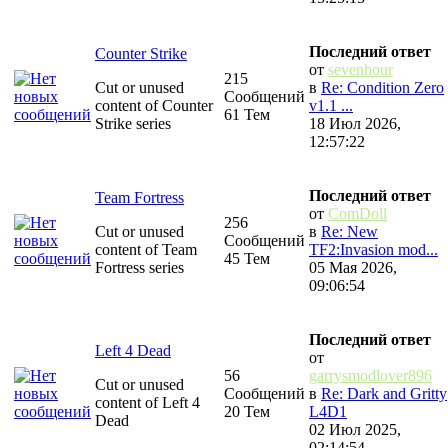
Последний ответ
Counter Strike
от
sevenhour
215
Cut or unused
в
Re: Condition Zero
Сообщений
content of Counter
v1.1 ...
61 Тем
Strike series
18 Июл 2026,
12:57:22
Последний ответ
Team Fortress
от
ComDoll
256
Cut or unused
в
Re: New
Сообщений
content of Team
TF2:Invasion mod...
45 Тем
Fortress series
05 Мая 2026,
09:06:54
Последний ответ
Left 4 Dead
от
56
garrysmodlover896
Cut or unused
Сообщений
в
Re: Dark and Gritty
content of Left 4
20 Тем
L4D1
Dead
02 Июл 2025,
02:14:54