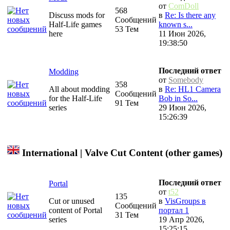
от
ComDoll
568
Discuss mods for
в
Re: Is there any
Сообщений
Half-Life games
known s...
53 Тем
here
11 Июн 2026,
19:38:50
Последний ответ
Modding
от
Somebody
358
All about modding
в
Re: HL1 Camera
Сообщений
for the Half-Life
Bob in So...
91 Тем
series
29 Июн 2026,
15:26:39
International | Valve Cut Content (other games)
Последний ответ
Portal
от
t52
135
Cut or unused
в
VisGroups в
Сообщений
content of Portal
портал 1
31 Тем
series
19 Апр 2026,
15:25:15