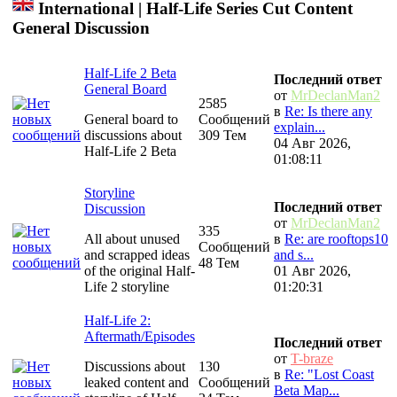
International | Half-Life Series Cut Content
General Discussion
Half-Life 2 Beta
Последний ответ
General Board
от
MrDeclanMan2
2585
в
Re: Is there any
General board to
Сообщений
explain...
discussions about
309 Тем
04 Авг 2026,
Half-Life 2 Beta
01:08:11
Storyline
Последний ответ
Discussion
от
MrDeclanMan2
335
All about unused
в
Re: are rooftops10
Сообщений
and scrapped ideas
and s...
48 Тем
of the original Half-
01 Авг 2026,
Life 2 storyline
01:20:31
Half-Life 2:
Aftermath/Episodes
Последний ответ
от
T-braze
Discussions about
130
в
Re: "Lost Coast
leaked content and
Сообщений
Beta Map...