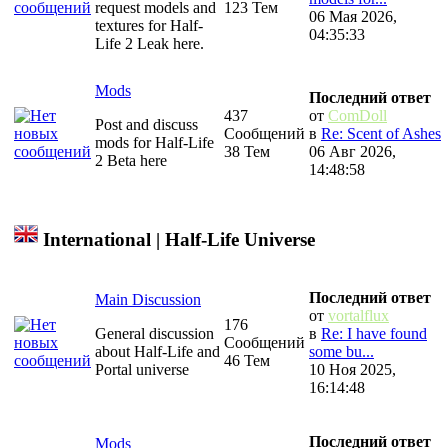
request models and
123 Тем
06 Мая 2026,
textures for Half-
04:35:33
Life 2 Leak here.
Mods
Последний ответ
437
от
ComDoll
Post and discuss
Сообщений
в
Re: Scent of Ashes
mods for Half-Life
38 Тем
06 Авг 2026,
2 Beta here
14:48:58
International | Half-Life Universe
Последний ответ
Main Discussion
от
vortalflux
176
General discussion
в
Re: I have found
Сообщений
about Half-Life and
some bu...
46 Тем
Portal universe
10 Ноя 2025,
16:14:48
Последний ответ
Mods