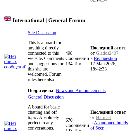
International | General Forum
Site Discussion
This is a board for
anything directly
Последний ответ
connected to this
498
от
Glados2407
website. Comments
Сообщений
в
Re: question
and suggestions for
134 Тем
17 Мар 2026,
this site are
18:42:33
welcomed. Forum
rules here also
Подразделы
:
News and Announcements
General Discussion
A board for basic
chatting and off
Последний ответ
topic. Absolutely
от
Harmast
670
perfect to any
в
Abandoned builds
Сообщений
conversations.
of Secr...
123 Тем