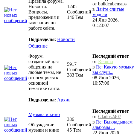
Правила форума.
от buildcubemaps
Новости.
1245
в
Дайте слитые
Вопросы,
Сообщений
модели
предложения и
146 Тем
24 Янв 2026,
замечания по
01:23:07
работе сайта.
Подразделы
:
Новости
Общение
Форум,
Последний ответ
созданный для
от
Remmo
5917
общения на
в
Re: Какую музыку
Сообщений
любые темы, не
вы слуш...
383 Тем
относящиеся к
08 Июл 2026,
основной
10:57:06
тематике сайта.
Подразделы
:
Архив
Последний ответ
Музыка и кино
от
Glados2407
386
в
Re: Выкладываем
Обсуждение
Сообщений
альбомы ...
музыки и кино
45 Тем
22 Июн 2026,