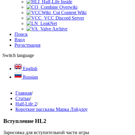
Half-Life Inside
Combine Overwiki
Cut Content Wiki
VCC Discord Server
LeakNet
Valve Archive
Поиск
Вход
Регистрация
Switch language
English
Russian
Главная
/
Статьи
/
Half-Life 2
/
Короткие рассказы Марка Лэйдлоу
Вступление HL2
Зарисовка для вступительной части игры