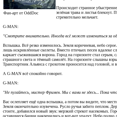
Происходит странное убыстрение,
зелёная трава и листья блекнут. 
Фан-арт от OddDoc
стремительно мельчает.
G-MAN:
"Смотрите внимательно. Иногда всё может измениться за од
Вспышка. Всё резко изменилось. Земля коричневая, небо серое.
лишь искривлённые скелеты. Вместо птичьих песен вдалеке с
каркает съежившаяся ворона. Город на горизонте стал серым,
страшного света и тёмный самолёт. На горизонте слышны взры
Транспортник Альянса с грохотом проносится над головой, и 
А G-MAN всё спокойно говорит.
G-MAN:
"Не пугайтесь, мистер Фримен. Мы с вами не здесь... Пока что
Вас ослепляет ещё одна вспышка, а потом вы видите, что мест
Земля окончательно изувечена. Русло ручья забито пеплом. Дер
стоите, добавился новый звук: мерзкий стрекот насекомых. Го
оставшиеся башни накренились и вот-вот упадут. Небо полно 