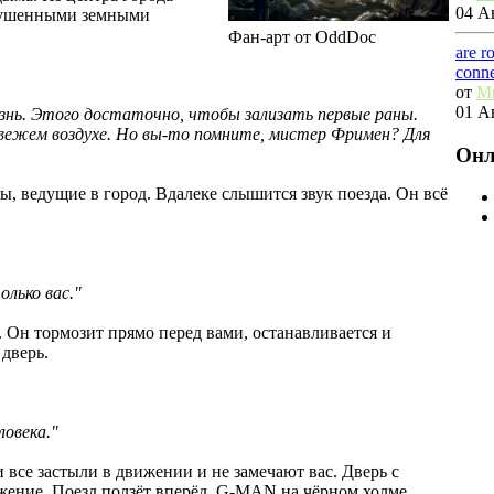
04 Ав
зрушенными земными
Фан-арт от OddDoc
are r
conn
от
M
01 Ав
жизнь. Этого достаточно, чтобы зализать первые раны.
свежем воздухе. Но вы-то помните, мистер Фримен? Для
Онл
ы, ведущие в город. Вдалеке слышится звук поезда. Он всё
лько вас."
 Он тормозит прямо перед вами, останавливается и
 дверь.
овека."
и все застыли в движении и не замечают вас. Дверь с
жение. Поезд ползёт вперёд. G-MAN на чёрном холме