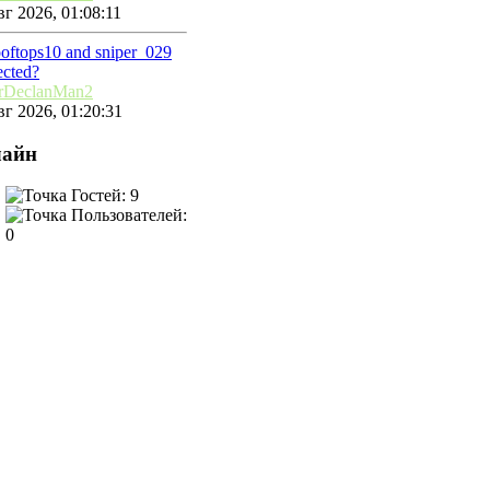
г 2026, 01:08:11
ooftops10 and sniper_029
ected?
rDeclanMan2
г 2026, 01:20:31
айн
Гостей: 9
Пользователей:
0