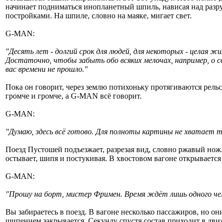
начинает подниматься инопланетный шпиль, нависая над ра
постройками. На шпиле, словно на маяке, мигает свет.
G-MAN:
"Десять лет - долгий срок для людей, для некоторых - целая 
Достаточно, чтобы забыть обо всяких мелочах, например, о 
вас времени не прошло."
Пока он говорит, через землю потихоньку протягиваются рельс
громче и громче, а G-MAN всё говорит.
G-MAN:
"Думаю, здесь всё готово. Для полноты картины не хватает то
Поезд Пустошей подъезжает, разрезая вид, словно ржавый нож.
остывает, шипя и постукивая. В хвостовом вагоне открывается
G-MAN:
"Прошу на борт, мистер Фримен. Время ждёт лишь одного чел
Вы забираетесь в поезд. В вагоне несколько пассажиров, но он
шипением закрывается. Секунду спустя состав приходит в дви