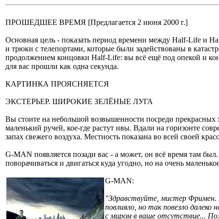
ПРОШЕДШЕЕ ВРЕМЯ [Предлагается 2 июня 2000 г.]
Основная цель - показать период времени между Half-Life и Ha
и трюки с телепортами, которые были задействованы в катаст
продолжением концовки Half-Life: вы всё ещё под опекой и кон
для вас прошли как одна секунда.
КАРТИНКА ПРОЯСНЯЕТСЯ
ЭКСТЕРЬЕР. ШИРОКИЕ ЗЕЛЁНЫЕ ЛУГА
Вы стоите на небольшой возвышенности посреди прекрасных хо
маленький ручей, кое-где растут ивы. Вдали на горизонте сов
запах свежего воздуха. Местность показана во всей своей красо
G-MAN появляется позади вас - а может, он всё время там был.
поворачиваться и двигаться куда угодно, но на очень маленькое
G-MAN:
"Здравствуйте, мистер Фримен. 
повлияло, но так повезло далеко 
с миром в ваше отсутствие... По