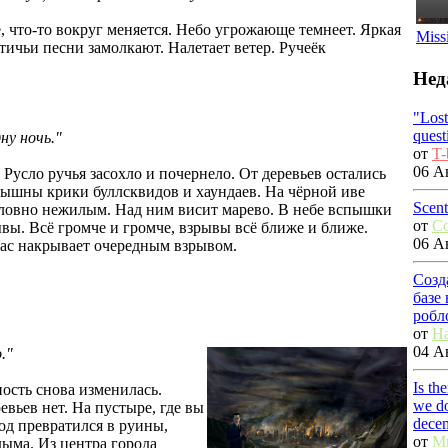
 что-то вокруг меняется. Небо угрожающе темнеет. Яркая
Miss
Птичьи песни замолкают. Налетает ветер. Ручеёк
Нед
"Los
quest
ну ночь."
от
T-
06 Ав
 Русло ручья засохло и почернело. От деревьев остались
лышны крики буллсквидов и хаундаев. На чёрной иве
Scent
 словно нежилым. Над ним висит марево. В небе вспышки
от
C
вы. Всё громче и громче, взрывы всё ближе и ближе.
06 Ав
вас накрывает очередным взрывом.
Созд
базе
робл
от
Ha
04 Ав
."
Is th
ность снова изменилась.
we do
евьев нет. На пустыре, где вы
dece
род превратился в руины,
от
M
дыма. Из центра города