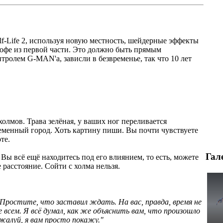
lf-Life 2, используя новую местность, шейдерные эффекты
рофе из первой части. Это должно быть прямым
тролем G-MAN'а, зависли в безвременье, так что 10 лет
лмов. Трава зелёная, у ваших ног переливается
ременный город. Хоть картину пиши. Вы почти чувствуете
те.
Гал
 Вы всё ещё находитесь под его влиянием, то есть, можете
 расстояние. Сойти с холма нельзя.
Простите, что заставил ждать. На вас, правда, время не
не всем. Я всё думал, как же объяснить вам, что произошло
жалуй, я вам просто покажу."