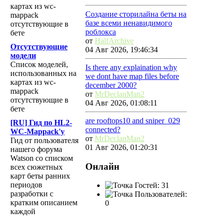
картах из wc-
Создание сторилайна беты на
mappack
базе всеми ненавидимого
отсутствующие в
роблокса
бете
от
HalfArchive
Отсутствующие
04 Авг 2026, 19:46:34
модели
Список моделей,
Is there any explaination why
использованных на
we dont have map files before
картах из wc-
december 2000?
mappack
от
MrDeclanMan2
отсутствующие в
04 Авг 2026, 01:08:11
бете
are rooftops10 and sniper_029
[RU] Гид по HL2-
connected?
WC-Mappack'у
от
MrDeclanMan2
Гид от пользователя
01 Авг 2026, 01:20:31
нашего форума
Watson со списком
Онлайн
всех сюжетных
карт беты ранних
периодов
Гостей: 31
разработки с
Пользователей:
кратким описанием
0
каждой