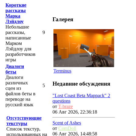
Короткие
рассказы
Марка
Галерея
Лэйдлоу
Небольшие
рассказы,
9
написанные
Марком
Лэйдлоу для
разработчиков
игры
Диалоги
Terminus
беты
Диалоги
различных
Недавние обсуждения
5
сцен из
файлов беты в
"Lost Coast Beta Mappack" 2
переводе на
questions
русский язык
от
T-braze
06 Авг 2026, 22:36:18
Отсутствующие
Scent of Ashes
текстуры
от
ComDoll
Список текстур,
06 Авг 2026, 14:48:58
использованных на