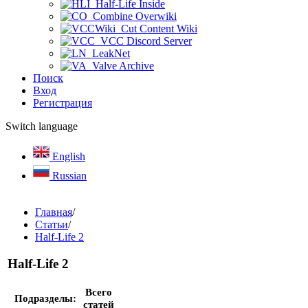
Half-Life Inside
Combine Overwiki
Cut Content Wiki
VCC Discord Server
LeakNet
Valve Archive
Поиск
Вход
Регистрация
Switch language
English
Russian
Главная
/
Статьи
/
Half-Life 2
Half-Life 2
Всего
Подразделы:
статей